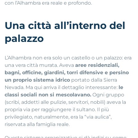
con l’Alhambra era reale e profondo.
Una città all’interno del
palazzo
L’Alhambra non era solo un castello o un palazzo: era
una vera città murata. Aveva
aree residenziali,
bagni, officine, giardini, torri difensive e persino
un proprio sistema idrico
portato dalla Sierra
Nevada. Ma qui arriva il dettaglio interessante:
le
classi sociali non si mescolavano.
Ogni gruppo
(scribi, addetti alle pulizie, servitori, nobili) aveva la
propria via per raggiungere il sultano. Il più
privilegiato, naturalmente, era la “via aulica”,
riservata alla famiglia reale.
Questo sistema organizzativo ci dà indizi su come