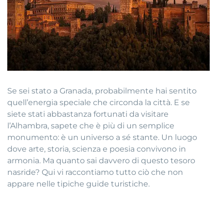
Se sei stato a Granada, probabilmente hai sentito
quell’energia speciale che circonda la città. E se
siete stati abbastanza fortunati da visitare
l’Alhambra, sapete che è più di un semplice
monumento: è un universo a sé stante. Un luogo
dove arte, storia, scienza e poesia convivono in
armonia. Ma quanto sai davvero di questo tesoro
nasride? Qui vi raccontiamo tutto ciò che non
appare nelle tipiche guide turistiche.