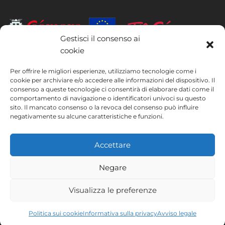
Gestisci il consenso ai
cookie
INSTITUTO HISPANICO DE MURCIA, SOCIEDAD LIMITADA è stata
beneficiaria del Fondo europeo di sviluppo regionale, il cui obiettivo è
Per offrire le migliori esperienze, utilizziamo tecnologie come i
migliorare l’utilizzo e la qualità delle tecnologie dell’informazione e
cookie per archiviare e/o accedere alle informazioni del dispositivo. Il
consenso a queste tecnologie ci consentirà di elaborare dati come il
della comunicazione e la loro accessibilità, e grazie al quale ha potuto
comportamento di navigazione o identificatori univoci su questo
implementare le seguenti misure: presenza online tramite la propria
sito. Il mancato consenso o la revoca del consenso può influire
pagina web. Tale misura è stata attuata nel corso del 2020. A questo
negativamente su alcune caratteristiche e funzioni.
scopo, la società è stata supportata dal programma TIC Cámaras,
della Camera di Commercio di Murcia.
Accettare
Negare
Avviso legale
Informativa sulla privacy
Visualizza le preferenze
Termini e condizioni
Politica sui cookie
Instituto Hispánico de Murcia © 2026
Politica sui cookie
Informativa sulla privacy
Avviso legale