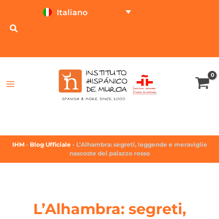
Italiano
PROVA ON LINE
CALCOLATORE DEL
PREZZO
IHM
-
Blog Ufficiale
-
L’Alhambra: segreti, leggende e meraviglie
nascoste del palazzo rosso
L’Alhambra: segreti,