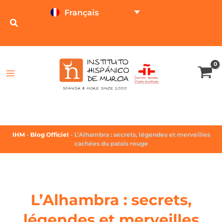
Français
TESTEZ EN LIGNE
CALCULATEUR DE PRIX
IHM
-
Blog Officiel
-
L’Alhambra : secrets, légendes et merveilles
cachées du palais rouge
L’Alhambra : secrets,
légendes et merveilles