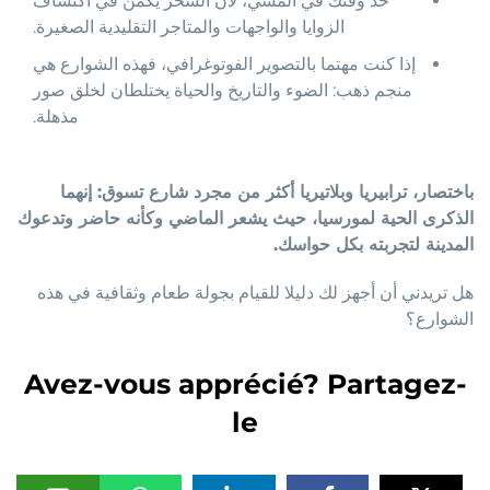
خذ وقتك في المشي، لأن السحر يكمن في اكتشاف
الزوايا والواجهات والمتاجر التقليدية الصغيرة.
إذا كنت مهتما بالتصوير الفوتوغرافي، فهذه الشوارع هي
منجم ذهب: الضوء والتاريخ والحياة يختلطان لخلق صور
مذهلة.
باختصار، ترابيريا وبلاتيريا أكثر من مجرد شارع تسوق: إنهما
الذكرى الحية لمورسيا، حيث يشعر الماضي وكأنه حاضر وتدعوك
المدينة لتجربته بكل حواسك.
هل تريدني أن أجهز لك دليلا للقيام بجولة طعام وثقافية في هذه
الشوارع؟
Avez-vous apprécié? Partagez-
le