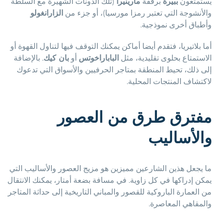
يستمتعون
ببيرة
برفقة
مارينيرا
(تلك الدونات الشهيرة مع السلطة
والأنشوجة التي تعتبر رمزا مورسيا)، أو جزء من
الزارانغولو
وأطباق أخرى نموذجية.
أما بلاتيريا، فتقدم أيضا أماكن يمكنك التوقف فيها لتناول القهوة أو
الاستمتاع بحلوى تقليدية، مثل
الباباراخوتس
أو
بان كيك
. بالإضافة
إلى ذلك، تحيط المنطقة بمتاجر الحرفيين والأسواق التي تدعوك
لاكتشاف المنتجات المحلية.
مفترق طرق من العصور
والأساليب
ما يجعل هذين الشارعين مميزين هو مزيج العصور والأساليب التي
يمكن إدراكها في كل زاوية. في مسافة بضعة أمتار، يمكنك الانتقال
من العمارة الباروكية للقصور والمباني التاريخية إلى حداثة المتاجر
والمقاهي المعاصرة.