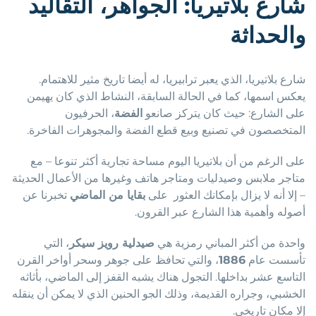
شارع بلاتيريا: الجواهر، التقاليد
والحداثة
شارع بلاتيريا، الذي يعبر ترابيريا، له أيضا تاريخ مثير للاهتمام.
يعكس اسمها، كما في الحالة السابقة، النشاط الذي كان يهيمن
على الشارع: حيث كان يتركز صانعو
الفضة
، الحرفيون
المتخصصون في تصنيع وبيع قطع الفضة والمجوهرات الفاخرة.
على الرغم من أن بلاتيريا اليوم مساحة تجارية أكثر تنوعا – مع
متاجر ملابس وصيدليات ومتاجر هاتف وغيرها من الأعمال الحديثة
– إلا أنه لا يزال بإمكانك العثور على
بقايا من الماضي
تخبرنا عن
أصوله وأهمية هذا الشارع عبر القرون.
واحدة من أكثر المباني رمزية هي
صيدلية رويز سيكر
، التي
تأسست عام
1886
، والتي تحافظ على جوهر وسحر أواخر القرن
التاسع عشر بداخلها. التجول هناك يشبه القفز إلى الماضي، بأثاثه
الخشبي، وجراره القديمة، وذلك الجو الحنين الذي لا يمكن أن ينقله
إلا مكان تاريخي.