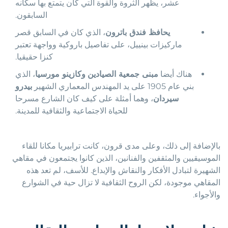
عشر، يظهر الثروة والقوة التي كان يتمتع بها سكانه
السابقون.
يحافظ فندق باترون
، الذي كان في السابق قصر
ماركيزات بينييل، على تفاصيل باروكية وواجهة تعتبر
كنزا حقيقيا.
هناك أيضا
مبنى جمعية الصيادين
وكازينو مورسيا
، الذي
بني عام 1905 على يد المهندس المعماري الشهير
بيدرو
سيردان
، وهما أمثلة على كيف كان الشارع مسرحا
للحياة الاجتماعية والثقافية للمدينة.
بالإضافة إلى ذلك، وعلى مدى قرون، كانت ترابيريا مكانا للقاء
الموسيقيين والمثقفين والفنانين، الذين كانوا يجتمعون في مقاهي
الشهيرة لتبادل الأفكار والنقاش والإبداع. للأسف، لم تعد هذه
المقاهي موجودة، لكن الروح الثقافية لا تزال حية في الشوارع
والأجواء.