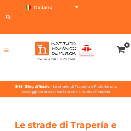
Italiano
PROVA ON LINE
CALCOLATORE DEL
PREZZO
IHM
-
Blog Ufficiale
-
Le strade di Trapería e Platería: una
passeggiata attraverso la storia e la vita di Murcia
Le strade di Trapería e