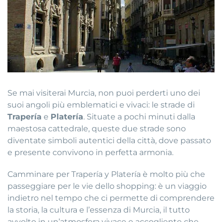
Se mai visiterai Murcia, non puoi perderti uno dei
suoi angoli più emblematici e vivaci: le strade di
Trapería
e
Platería
. Situate a pochi minuti dalla
maestosa cattedrale, queste due strade sono
diventate simboli autentici della città, dove passato
e presente convivono in perfetta armonia.
Camminare per Trapería y Platería è molto più che
passeggiare per le vie dello shopping: è un viaggio
indietro nel tempo che ci permette di comprendere
la storia, la cultura e l’essenza di Murcia, il tutto
avvolto in un’atmosfera vivace e accogliente che