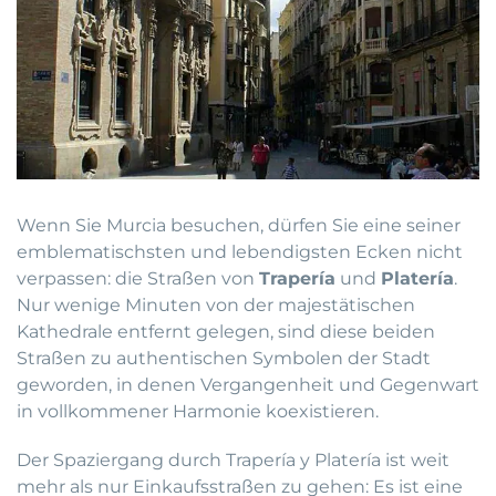
Wenn Sie Murcia besuchen, dürfen Sie eine seiner
emblematischsten und lebendigsten Ecken nicht
verpassen: die Straßen von
Trapería
und
Platería
.
Nur wenige Minuten von der majestätischen
Kathedrale entfernt gelegen, sind diese beiden
Straßen zu authentischen Symbolen der Stadt
geworden, in denen Vergangenheit und Gegenwart
in vollkommener Harmonie koexistieren.
Der Spaziergang durch Trapería y Platería ist weit
mehr als nur Einkaufsstraßen zu gehen: Es ist eine