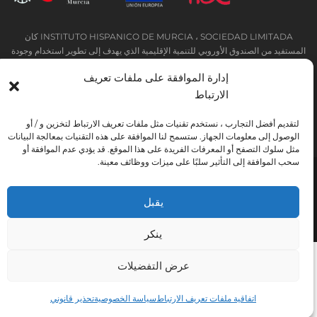
INSTITUTO HISPANICO DE MURCIA ، SOCIEDAD LIMITADA كان
المستفيد من الصندوق الأوروبي للتنمية الإقليمية الذي يهدف إلى تطوير استخدام وجودة
تكنولوجيا المعلومات والاتصالات وإمكانية الوصول إليها ، وبفضل ذلك نفذت الحلول
إدارة الموافقة على ملفات تعريف
التالية: التواجد عبر الإنترنت من خلال موقع إلكتروني. تم اتخاذ الإجراء الحالي في عام
الارتباط
2020. ولهذا الغرض ، تم دعمه من قبل برنامج TIC Cámaras ، من قبل كامارا من
مورسيا.
لتقديم أفضل التجارب ، نستخدم تقنيات مثل ملفات تعريف الارتباط لتخزين و / أو
الوصول إلى معلومات الجهاز. ستسمح لنا الموافقة على هذه التقنيات بمعالجة البيانات
مثل سلوك التصفح أو المعرفات الفريدة على هذا الموقع. قد يؤدي عدم الموافقة أو
سحب الموافقة إلى التأثير سلبًا على ميزات ووظائف معينة.
تحذير قانوني
سياسة خاصة
شروط الحجز
اتفاقية ملفات تعريف الارتباط
يقبل
Instituto Hispánico de Murcia © 2026
ينكر
عرض التفضيلات
اتفاقية ملفات تعريف الارتباط
سياسة الخصوصية
تحذير قانوني