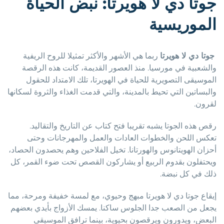
جوتا دي لا هويرتا: نبض الحياة
الموريسية
جوتا دي لا هويرتا
ربما هي الأشهر والأكثر تمثيلا للروح الريفية
والشعبية في مورسيا. منذ العصور القديمة، كانت هذه الرقصة
الموسيقى التصويرية للحياة في الهويرتا، تلك الامتداد للحقول
والبساتين التي تحيط بالمدينة، والتي قدمت الغذاء والثروة لسكانها
لقرون.
رقص هذه الجوتا يشبه تقريبا فتح كتاب عن التاريخ والتقاليد.
تعكس اللحن والخطوات العادات والعمل والمهرجانات وحتى
أحزان الهويتانوس والهورتانا. تخيل الفلاحين وهم يحصدون الحصاد،
ويحتفلون بقدوم الربيع أو يشاركون القصص تحت ضوء القمر، كل
ذلك في كل نبضة.
إيقاع جوتا دي لا هويرتا مبهج وحيوي، مع لمسة خفيفة ومرحة، مما
يجعل من الصعب جدا الجلوس ساكنا. يمسك الأزواج بأيدي بعضهم
البعض، ويدورون ويرقصون بحيوية، بينما ترافق الموسيقى