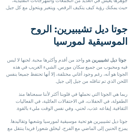
جوهرها يعيش في العديد من التجمعات والمهرجانات التقليدية،
حيث يمكنك رؤية كيف يتكيف الرقص، ويتغير ويتحول مع كل جيل.
جوتا ديل تشيبيرين: الروح
الموسيقية لمورسيا
جوتا ديل تشيبيرين
هو واحد من أقدم وأكثرها محبة. لحنها لا لبس
فيه ومحبوب من جميع سكان مورس. الشيء الغريب في هذه
الجوتا هو أنه، رغم وجود أغاني مختلفة، إلا أنها تحتفظ جميعا بنفس
اللحن الذي تم تناقله من جيل إلى جيل.
ربما هي الجوتا التي نحملها في قلوبنا أكثر لأننا سمعناها منذ
الطفولة، في الحفلات، في الاحتفالات العائلية، في الفعاليات
الثقافية. إيقاعه عذب، لحني، وفي نفس الوقت مليء بالقوة.
جوتا ديل تشيبيرين هو تحية موسيقية لمورسيا وشعبها وتقاليدها.
يمزج الحنين إلى الماضي مع الفرح، ليخلق شعورا فريدا ينتقل مع