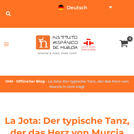
Deutsch
SPRACHTEST
PREISRECHNER
IHM
-
Offizieller Blog
-
La Jota: Der typische Tanz, der das Herz von
Murcia in sich trägt
La Jota: Der typische Tanz,
der das Herz von Murcia