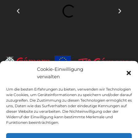
Cookie-Einwilligung
verwalten
INSTITUTO HISPANICO DE MURCIA, SOCIEDAD LIMITADA war der
Begünstigte des Europäischen Fonds für regionale Entwicklung,
Um die besten Erfahrungen zu bieten, verwenden wir Technologien
dessen Ziel es ist, die Nutzung und Qualität von Informations- und
wie Cookies, um Geräteinformationen zu speichern und/oder darauf
Kommunikationstechnologien und deren Zugänglichkeit zu
zuzugreifen. Die Zustimmung zu diesen Technologien ermöglicht es
uns, Daten wie das Surfverhalten oder eindeutige Kennungen auf
entwickeln, und dank dessen es die folgenden Lösungen
dieser Website zu verarbeiten. Die Nichteinwilligung oder der
implementiert hat: Online-Präsenz durch seine Webseite. Die
Widerruf der Einwilligung kann bestimmte Merkmale und
vorliegende Maßnahme fand im Jahr 2020 statt. Zu diesem Zweck
Funktionen beeinträchtigen.
wurde sie vom TIC Cámaras-Programm von Cámara aus Murcia
unterstützt.