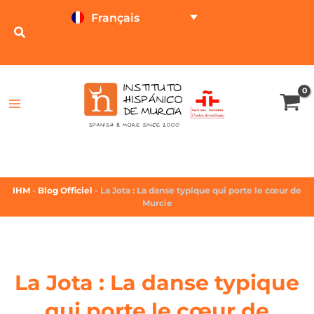
Français
TESTEZ EN LIGNE
CALCULATEUR DE PRIX
IHM
-
Blog Officiel
-
La Jota : La danse typique qui porte le cœur de
Murcie
La Jota : La danse typique
qui porte le cœur de