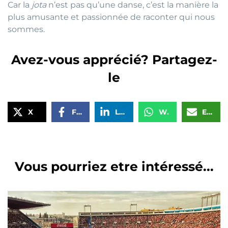
Car la
jota
n’est pas qu’une danse, c’est la manière la
plus amusante et passionnée de raconter qui nous
sommes.
Avez-vous apprécié? Partagez-
le
X
Facebook
LinkedIn
WhatsApp
Email
Vous pourriez etre intéressé...