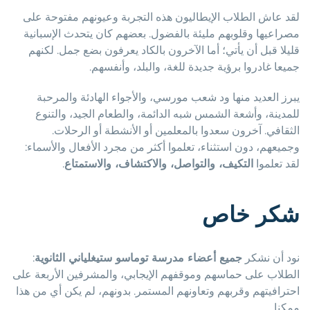
لقد عاش الطلاب الإيطاليون هذه التجربة وعيونهم مفتوحة على
مصراعيها وقلوبهم مليئة بالفضول. بعضهم كان يتحدث الإسبانية
قليلا قبل أن يأتي؛ أما الآخرون بالكاد يعرفون بضع جمل. لكنهم
جميعا غادروا برؤية جديدة للغة، والبلد، وأنفسهم.
يبرز العديد منها ود شعب مورسي، والأجواء الهادئة والمرحبة
للمدينة، وأشعة الشمس شبه الدائمة، والطعام الجيد، والتنوع
الثقافي. آخرون سعدوا بالمعلمين أو الأنشطة أو الرحلات.
وجميعهم، دون استثناء، تعلموا أكثر من مجرد الأفعال والأسماء:
لقد تعلموا
التكيف، والتواصل، والاكتشاف، والاستمتاع
.
شكر خاص
نود أن نشكر
جميع أعضاء مدرسة توماسو ستيغلياني الثانوية
:
الطلاب على حماسهم وموقفهم الإيجابي، والمشرفين الأربعة على
احترافيتهم وقربهم وتعاونهم المستمر. بدونهم، لم يكن أي من هذا
ممكنا.