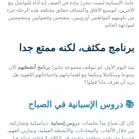
عاما، الإسبانية ليست مجرد مادة في الصف. إنه أداة للتواصل مع
الآخرين، لتوسيع الآفاق واكتشاف حقائق مختلفة. هذه الرحلة جزء
من تكوينهم كمواطنين أوروبيين، منفتحين وفضوليين ومتحمسين
لمواجهة العالم.
برنامج مكثف، لكنه ممتع جدا
منذ اليوم الأول، لم تتوقف مجموعة ماتيرا.
برنامج أنشطتهم
كان
متنوعا ومتكاملا ومكيفا مع اهتماماتهم واحتياجاتهم اللغوية. هل
تريد أن تعرف ماذا فعلوا؟
📚
دروس الإسبانية في الصباح
كان كل صباح يبدأ بجلسات
دروس إسبانية
ديناميكية وتشاركية.
من خلال الألعاب، والمحادثات، والأنشطة العملية، وتمارين الفهم،
حسنوا مفرداتهم ونطقهم وثقتهم في الكلام. لا قواعد مملة: هنا