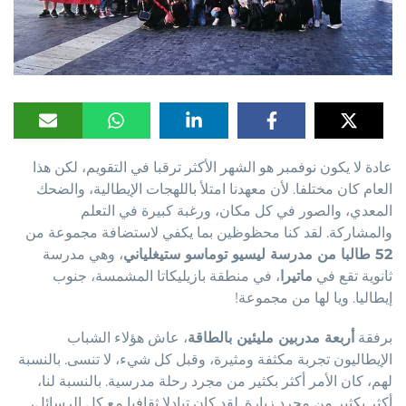
عادة لا يكون نوفمبر هو الشهر الأكثر ترقبا في التقويم، لكن هذا
العام كان مختلفا. لأن معهدنا امتلأ باللهجات الإيطالية، والضحك
المعدي، والصور في كل مكان، ورغبة كبيرة في التعلم
والمشاركة. لقد كنا محظوظين بما يكفي لاستضافة مجموعة من
52 طالبا من مدرسة ليسيو توماسو ستيغلياني
، وهي مدرسة
ثانوية تقع في
ماتيرا
، في منطقة بازيليكاتا المشمسة، جنوب
إيطاليا. ويا لها من مجموعة!
برفقة
أربعة مدربين مليئين بالطاقة
، عاش هؤلاء الشباب
الإيطاليون تجربة مكثفة ومثيرة، وقبل كل شيء، لا تنسى. بالنسبة
لهم، كان الأمر أكثر بكثير من مجرد رحلة مدرسية. بالنسبة لنا،
أكثر بكثير من مجرد زيارة. لقد كان تبادلا ثقافيا مع كل الرسائل،