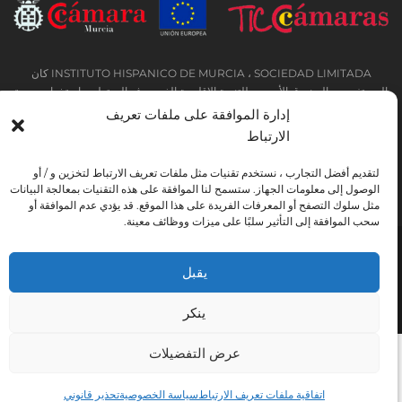
INSTITUTO HISPANICO DE MURCIA ، SOCIEDAD LIMITADA كان
المستفيد من الصندوق الأوروبي للتنمية الإقليمية الذي يهدف إلى تطوير استخدام وجودة
تكنولوجيا المعلومات والاتصالات وإمكانية الوصول إليها ، وبفضل ذلك نفذت الحلول
إدارة الموافقة على ملفات تعريف
التالية: التواجد عبر الإنترنت من خلال موقع إلكتروني. تم اتخاذ الإجراء الحالي في عام
الارتباط
2020. ولهذا الغرض ، تم دعمه من قبل برنامج TIC Cámaras ، من قبل كامارا من
مورسيا.
لتقديم أفضل التجارب ، نستخدم تقنيات مثل ملفات تعريف الارتباط لتخزين و / أو
الوصول إلى معلومات الجهاز. ستسمح لنا الموافقة على هذه التقنيات بمعالجة البيانات
مثل سلوك التصفح أو المعرفات الفريدة على هذا الموقع. قد يؤدي عدم الموافقة أو
سحب الموافقة إلى التأثير سلبًا على ميزات ووظائف معينة.
تحذير قانوني
سياسة خاصة
شروط الحجز
يقبل
اتفاقية ملفات تعريف الارتباط
Instituto Hispánico de Murcia © 2026
ينكر
عرض التفضيلات
اتفاقية ملفات تعريف الارتباط
سياسة الخصوصية
تحذير قانوني