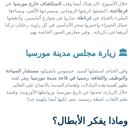
خلال الأسبوع، كان هناك أيضا وقت
لاستكشاف خارج مورسيا
. في
قرطاجنة
، اكتشفوا تاريخها الروماني، ومسرحها الألفي، وميناءها
المليء بالحياة. في
غرناطة
، ساروا في شوارع ألبايسين، وأدهشوا
جمال الحمراء واختبروا سحر الأندلسي في كل زاوية. رحلتان تركتا
أثرهما في ذكرياته… وفي معارض الصور الخاصة بهم.
🏛️
زيارة مجلس مدينة مورسيا
وفي الختام، استقبلها السيد
خيسوس باتشيكو
، مستشار السياحة
والتوظيف والثقافة، رسميا في قاعة مدينة مورسيا
. وهي لفتة
تظهر أهمية هذه التبادلات واهتمام المدينة بالانفتاح على العالم.
خلال الزيارة، تحدثوا عن تاريخ مورسيا، وروابطها الأوروبية، وقيمة
تعلم اللغات. لحظة رسمية، نعم، لكنها أيضا ملهمة جدا!
وماذا يفكر الأبطال؟