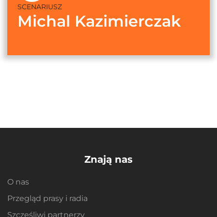
SCENARIUSZ
Michal Kazimierczak
Znają nas
O nas
Przegląd prasy i radia
Szczęśliwi partnerzy