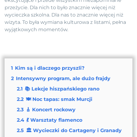
ekscytujące i przede wszystkim niezapomniane
przeżycie. Dla nich to było znacznie więcej niż
wycieczka szkolna. Dla nas to znacznie więcej niż
wizyta. To była wymiana kulturowa z listami, pełna
wyjątkowych momentów.
1
Kim są i dlaczego przyszli?
2
Intensywny program, ale dużo frajdy
2.1
📚 Lekcje hiszpańskiego rano
2.2
🍽️ Noc tapas: smak Murcji
2.3
🎸 Koncert rockowy
2.4
💃 Warsztaty flamenco
2.5
🏛️ Wycieczki do Cartageny i Granady