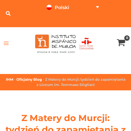
Polski
TESTUJ ONLINE
KALKULATOR CEN
IHM
-
Oficjalny Blog
-
Z Matery do Murcji: tydzień do zapamiętania
z Liceum im. Tommaso Stigliani
Z Matery do Murcji:
tydzień do zapamiętania z