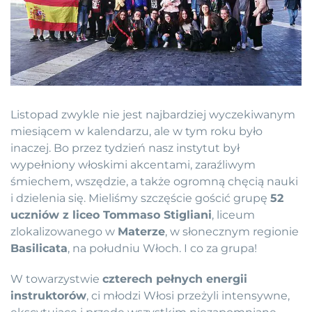
Listopad zwykle nie jest najbardziej wyczekiwanym
miesiącem w kalendarzu, ale w tym roku było
inaczej. Bo przez tydzień nasz instytut był
wypełniony włoskimi akcentami, zaraźliwym
śmiechem, wszędzie, a także ogromną chęcią nauki
i dzielenia się. Mieliśmy szczęście gościć grupę
52
uczniów z liceo Tommaso Stigliani
, liceum
zlokalizowanego w
Materze
, w słonecznym regionie
Basilicata
, na południu Włoch. I co za grupa!
W towarzystwie
czterech pełnych energii
instruktorów
, ci młodzi Włosi przeżyli intensywne,