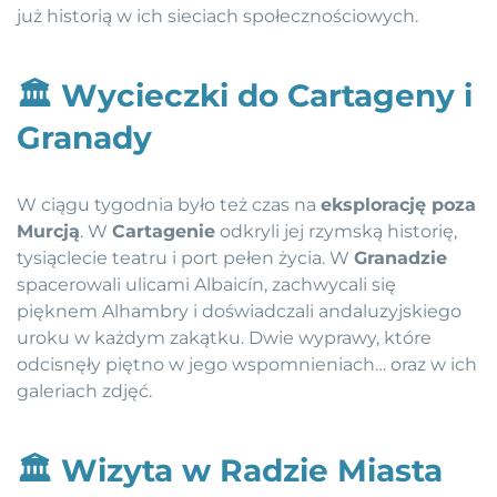
już historią w ich sieciach społecznościowych.
🏛️
Wycieczki do Cartageny i
Granady
W ciągu tygodnia było też czas na
eksplorację poza
Murcją
. W
Cartagenie
odkryli jej rzymską historię,
tysiąclecie teatru i port pełen życia. W
Granadzie
spacerowali ulicami Albaicín, zachwycali się
pięknem Alhambry i doświadczali andaluzyjskiego
uroku w każdym zakątku. Dwie wyprawy, które
odcisnęły piętno w jego wspomnieniach… oraz w ich
galeriach zdjęć.
🏛️
Wizyta w Radzie Miasta