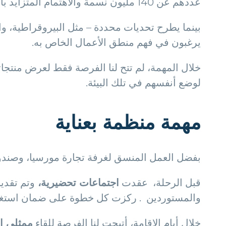
عددهم عن 140 مليون نسمة والاهتمام المتزايد بالمنتجات الأوروبية ذات الجودة، تمثل
بينما يطرح تحديات محددة – مثل البيروقراطية، وال
يرغبون في فهم منطق الأعمال الخاص به.
خلال المهمة، لم تتح لنا الفرصة فقط لعرض منتجاتن
لوضع أنفسهم في تلك البيئة.
مهمة منظمة بعناية
بفضل العمل المنسق لغرفة تجارة مورسيا، وصندوق INFO، وصناديق ERDF الأوروبية، تم التخطيط لهذه المهمة بالتفصيل لتعظيم تأثير كل شركة
قبل الرحلة، عقدت
اجتماعات تحضيرية،
وتم تقدي
والمستوردين . ركزت كل خطوة على ضمان استغلا
خلال أيام الإقامة، أتيحت لنا الفرصة للقاء
ممثلي ا