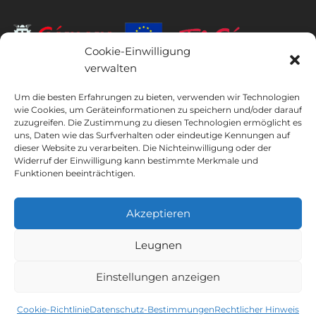
Cookie-Einwilligung
verwalten
INSTITUTO HISPANICO DE MURCIA, SOCIEDAD LIMITADA war der
Begünstigte des Europäischen Fonds für regionale Entwicklung,
Um die besten Erfahrungen zu bieten, verwenden wir Technologien
wie Cookies, um Geräteinformationen zu speichern und/oder darauf
dessen Ziel es ist, die Nutzung und Qualität von Informations- und
zuzugreifen. Die Zustimmung zu diesen Technologien ermöglicht es
Kommunikationstechnologien und deren Zugänglichkeit zu
uns, Daten wie das Surfverhalten oder eindeutige Kennungen auf
entwickeln, und dank dessen es die folgenden Lösungen
dieser Website zu verarbeiten. Die Nichteinwilligung oder der
implementiert hat: Online-Präsenz durch seine Webseite. Die
Widerruf der Einwilligung kann bestimmte Merkmale und
vorliegende Maßnahme fand im Jahr 2020 statt. Zu diesem Zweck
Funktionen beeinträchtigen.
wurde sie vom TIC Cámaras-Programm von Cámara aus Murcia
unterstützt.
Akzeptieren
Leugnen
Rechtlicher Hinweis
Datenschutz-Bestimmungen
Einstellungen anzeigen
Buchungsbedingungen
Cookie-Richtlinie
Instituto Hispánico de Murcia © 2026
Cookie-Richtlinie
Datenschutz-Bestimmungen
Rechtlicher Hinweis