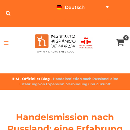
Deutsch
SPRACHTEST
PREISRECHNER
IHM
-
Offizieller Blog
-
Handelsmission nach Russland: eine
Erfahrung von Expansion, Verbindung und Zukunft
Handelsmission nach
Russland: eine Erfahrung