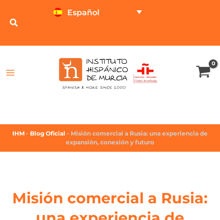
Español
TEST ONLINE
CALCULADOR DE PRECIOS
IHM
-
Blog Oficial
-
Misión comercial a Rusia: una experiencia de
expansión, conexión y futuro
Misión comercial a Rusia:
una experiencia de