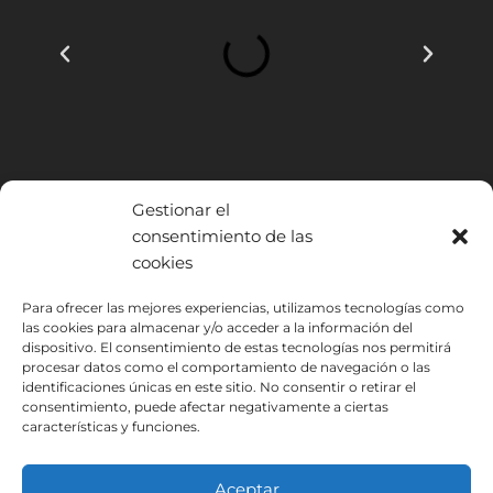
Gestionar el
consentimiento de las
cookies
INSTITUTO HISPANICO DE MURCIA, SOCIEDAD LIMITADA ha sido
Para ofrecer las mejores experiencias, utilizamos tecnologías como
las cookies para almacenar y/o acceder a la información del
beneficiario del Fondo Europeo de Desarrollo Regional cuyo objetivo
dispositivo. El consentimiento de estas tecnologías nos permitirá
es mejorar el uso y la calidad de las tecnologías de la información y de
procesar datos como el comportamiento de navegación o las
las comunicaciones y el acceso a las mismas y gracias al que ha
identificaciones únicas en este sitio. No consentir o retirar el
podido implantar las siguientes soluciones: Presencia web a través de
consentimiento, puede afectar negativamente a ciertas
página propia. Esta acción ha tenido lugar durante 2020. Para ello ha
características y funciones.
contado con el apoyo del programa TIC Cámaras de la Cámara de
Murcia.
Aceptar