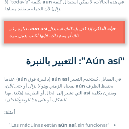
في هذه الحالات، لا يمكن استبدال كلمة
aun
بكلمة “todavía” (
لا
يزال
) لأن الجملة ستفقد معناها.
حيلة للتذكر:
إذا كان بإمكانك استبدال
aun así
بعبارة
رغم
ذلك
أو
ومع ذلك
، فإنها تُكتب بدون نبرة.
“Aún así”: التعبير بالنبرة
في المقابل، يُستخدم التعبير
aún así
(بالنبرة فوق
aún
) عندما
يحتفظ الظرف
aún
بمعناه الزمني وهو
لا يزال
أو
حتى الآن
،
ويقترن بكلمة
así
التي تشير إلى الحال أو الطريقة (
هكذا
،
بهذا
الشكل
، أو
على هذا الوضع/الحال
).
أمثلة:
, sin funcionar.”
aún así
“Las máquinas están