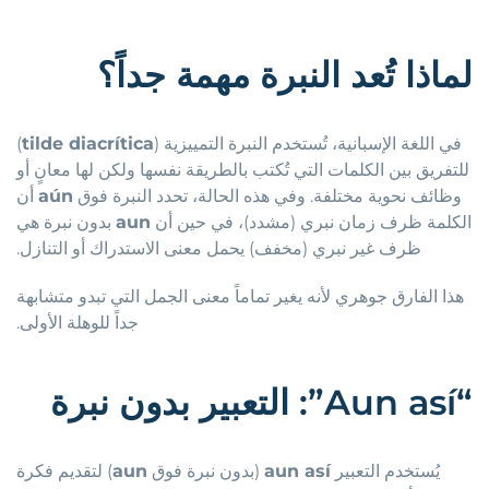
لماذا تُعد النبرة مهمة جداً؟
في اللغة الإسبانية، تُستخدم النبرة التمييزية (
tilde diacrítica
)
للتفريق بين الكلمات التي تُكتب بالطريقة نفسها ولكن لها معانٍ أو
وظائف نحوية مختلفة. وفي هذه الحالة، تحدد النبرة فوق
aún
أن
الكلمة ظرف زمان نبري (مشدد)، في حين أن
aun
بدون نبرة هي
ظرف غير نبري (مخفف) يحمل معنى الاستدراك أو التنازل.
هذا الفارق جوهري لأنه يغير تماماً معنى الجمل التي تبدو متشابهة
جداً للوهلة الأولى.
“Aun así”: التعبير بدون نبرة
يُستخدم التعبير
aun así
(بدون نبرة فوق
aun
) لتقديم فكرة