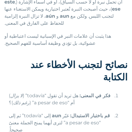
أن تحمل نبرة أو لا حسب السياق)، أو في أسماء الإشارة (
,
este
ese
)، حيث أصبحت النبرة تُعتبر اختيارية ويمكن الاستغناء عنها
لتجنب اللبس. ولكن مع
aun
و
aún
، لا تزال النبرة إلزامية
للحفاظ على الفارق في المعنى.
هذا يثبت أن علامات النبر في الإسبانية ليست اعتباطية أو
عشوائية، بل تؤدي وظيفة أساسية للفهم الصحيح.
نصائح لتجنب الأخطاء عند
الكتابة
فكر في المعنى:
هل تريد أن تقول “todavía” (
لا يزال
)
أم “a pesar de eso” (
رغم ذلك
)؟
قم باختبار الاستبدال:
غيّر
aun
إلى “todavía” ثم إلى
“a pesar de eso” لترى أيهما يمنح الجملة معنىً
صحيحاً.