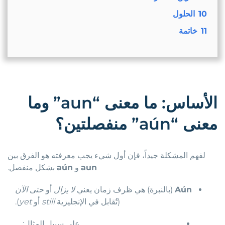
10
الحلول
11
خاتمة
الأساس: ما معنى “aun” وما
معنى “aún” منفصلتين؟
لفهم المشكلة جيداً، فإن أول شيء يجب معرفته هو الفرق بين
aun
و
aún
بشكل منفصل.
Aún
(بالنبرة) هي ظرف زمان يعني
لا يزال
أو
حتى الآن
(تُقابل في الإنجليزية
still
أو
yet
).
على سبيل المثال: