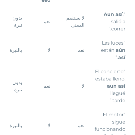
eso”
Aun así
,
“
لا يستقيم
بدون
salió a
نعم
المعنى
نبرة
correr.”
“Las luces
aún
están
نعم
لا
بالنبرة
.”
así
“El concierto
estaba lleno,
بدون
aun así
لا
نعم
نبرة
llegué
tarde.”
“El motor
sigue
نعم
لا
بالنبرة
funcionando