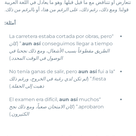
تتعارض أو تتناقض مع ما قيل قبلها. وهو ما يعادل في اللغة العربية
قولنا:
ومع ذلك
،
رغم ذلك
،
على الرغم من هذا
، أو
بالرغم من ذلك
.
أمثلة:
“La carretera estaba cortada por obras, pero
conseguimos llegar a tiempo.” (
aun así
كان
الطريق مقطوعاً بسبب الأشغال، ومع ذلك نجحنا في
الوصول في الوقت المحدد.
)
aun así
fui a la
“No tenía ganas de salir, pero
fiesta.” (
لم تكن لدي رغبة في الخروج، ورغم ذلك
ذهبت إلى الحفلة.
)
aun así
muchos
“El examen era difícil,
aprobaron.” (
كان الامتحان صعباً، ومع ذلك نجح
الكثيرون.
)