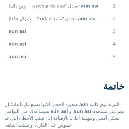
aun así
(تعادل “a pesar de eso” – ومع ذلك)
aún así
(تعادل “todavía así” – لا تزال هكذا)
aun así
aún así
aun así
خاتمة
النبرة فوق كلمة
aún
صغيرة الحجم، لكنها تصنع فارقاً هائلاً. إن
فهم متى تستخدم
aun así
أو
aún así
سيساعدك على التواصل
بشكل أفضل وبمهنية أعلى، بالإضافة إلى تجنب الأخطاء التي قد
تشوش على القارئ أو تشتت انتباهه.