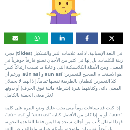
في اللغة الإسبانية، لا تُعد علامات النبر والتشكيل (
tildes
) مجرد
زينة للكلمات، بل إنها في كثير من الأحيان تصنع فارقاً جوهرياً في
المعنى. ومن الأمثلة الكلاسيكية التي وعادةً ما تسبب ارتباكاً كبيراً
هو الاستخدام الصحيح للتعبيرين:
aun así
و
aún así
. ورغم أن
كلا التعبيرين يُنطقان بالطريقة نفسها تماماً، إلا أنهما لا يحملان
المعنى ذاته، وكتابتهما بنبرة (شرطة مائلة فوق الحرف) أو بدونها
تُغيّر معنى الجملة بالكامل.
إذا كنت قد تساءلت يوماً متى يجب عليك وضع النبرة على كلمة
“aun”، أو ما إذا كان من الأفضل كتابة “aun así” أو “aún así”،
فهذا المقال كُتب من أجلك. ستجد هنا ليس فقط القاعدة النحوية،
بل أيضاً تفسيرات واضحة، وأمثلة عملية، ولطائف عن اللغة