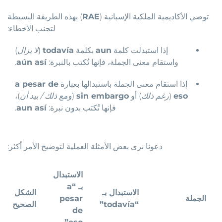
توصي الأكاديمية الملكية الإسبانية (
RAE
) بهذه الطريقة البسيطة
لتجنب الأخطاء:
إذا استبدلت كلمة
aun
بكلمة
todavía
(
لا يزال
)
واستقام معنى الجملة، فإنها تُكتب بالنبرة:
aún así
.
إذا استقام معنى الجملة باستبدالها بعبارة
a pesar de
eso
(
رغم ذلك
) أو
sin embargo
(
ومع ذلك / بيد أن
)،
فإنها تُكتب بدون نبرة:
aun así
.
دعونا نرى بعض الأمثلة العملية لتوضيح الأمر أكثر:
الاستبدال
بـ “a
الاستبدال بـ
الشكل
الجملة
pesar
“todavía”
الصحيح
de