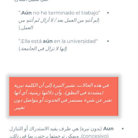
no he terminado el trabajo.”
Aún
“
(
لم أنتهِ من العمل بعد / لا أزال لم أنتهِ من
العمل.
)
en la universidad.”
aún
“Ella está
(
إنها لا تزال في الجامعة.
)
في هذه الحالات، تشير النبرة إلى أن الكلمة نبرية
(مشددة في النطق)، وأن دلالتها زمنية، أي أنها
تعبر عن شيء مستمر في الحدوث أو يتواصل دون
تغيير.
Aun
(بدون نبرة) هي ظرف يفيد الاستدراك أو التنازل
(concesivo). ويمكن ترجمتها بـ
حتى
،
بما في ذلك
،