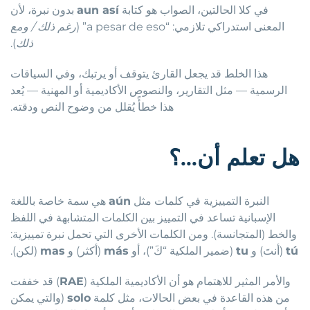
في كلا الحالتين، الصواب هو كتابة
aun así
بدون نبرة، لأن
المعنى استدراكي تلازمي: “a pesar de eso” (
رغم ذلك / ومع
ذلك
).
هذا الخلط قد يجعل القارئ يتوقف أو يرتبك، وفي السياقات
الرسمية — مثل التقارير، والنصوص الأكاديمية أو المهنية — يُعد
هذا خطأً يُقلل من وضوح النص ودقته.
هل تعلم أن…؟
النبرة التمييزية في كلمات مثل
aún
هي سمة خاصة باللغة
الإسبانية تساعد في التمييز بين الكلمات المتشابهة في اللفظ
والخط (المتجانسة). ومن الكلمات الأخرى التي تحمل نبرة تمييزية:
tú
(أنتَ) و
tu
(ضمير الملكية “كَ”)، أو
más
(أكثر) و
mas
(لكن).
والأمر المثير للاهتمام هو أن الأكاديمية الملكية (
RAE
) قد خففت
من هذه القاعدة في بعض الحالات، مثل كلمة
solo
(والتي يمكن