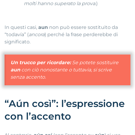
molti hanno superato la prova.
)
In questi casi,
aun
non può essere sostituito da
“todavía” (
ancora
) perché la frase perderebbe di
significato.
Un trucco per ricordare:
Se potete sostituire
aun
con
ciò nonostante
o
tuttavia
, si scrive
senza accento.
“Aún così”: l’espressione
con l’accento