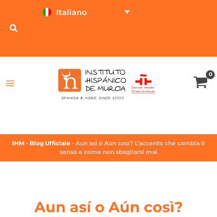
Italiano
PROVA ON LINE
CALCOLATORE DEL
PREZZO
IHM
-
Blog Ufficiale
-
Aun así o Aún così? L’accento che cambia il
senso e come non sbagliarsi mai
Aun así o Aún così?