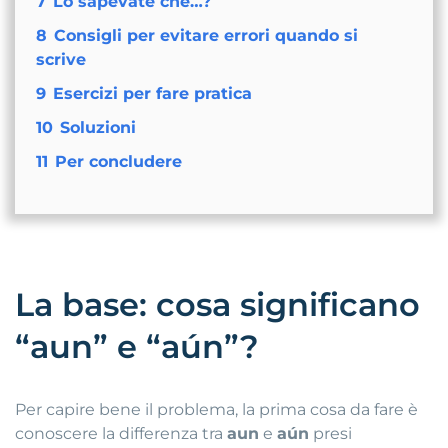
7
Lo sapevate che…?
8
Consigli per evitare errori quando si
scrive
9
Esercizi per fare pratica
10
Soluzioni
11
Per concludere
La base: cosa significano
“aun” e “aún”?
Per capire bene il problema, la prima cosa da fare è
conoscere la differenza tra
aun
e
aún
presi