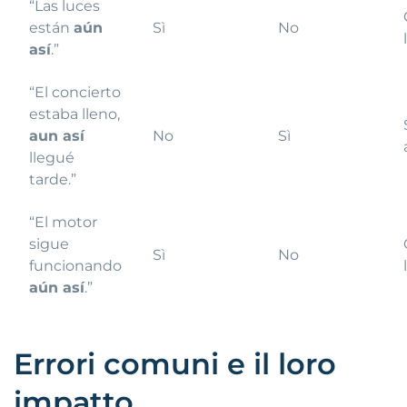
“Las luces
están
aún
Sì
No
así
.”
“El concierto
estaba lleno,
aun así
No
Sì
llegué
tarde.”
“El motor
sigue
Sì
No
funcionando
aún así
.”
Errori comuni e il loro
impatto