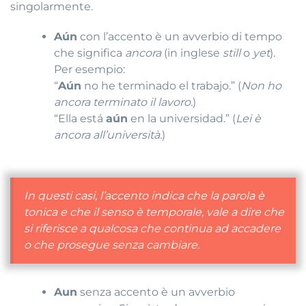
singolarmente.
Aún
con l’accento è un avverbio di tempo
che significa
ancora
(in inglese
still
o
yet
).
Per esempio:
“
Aún
no he terminado el trabajo.” (
Non ho
ancora terminato il lavoro.
)
“Ella está
aún
en la universidad.” (
Lei è
ancora all’università.
)
In questi casi, l’accento indica che la parola è
tonica e che il senso è temporale, vale a dire che
si riferisce a qualcosa che continua ad accadere
o che prosegue senza cambiare.
Aun
senza accento è un avverbio