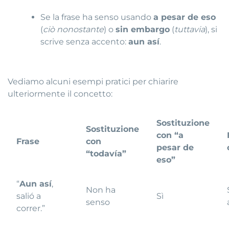
Se la frase ha senso usando
a pesar de eso
(
ciò nonostante
) o
sin embargo
(
tuttavia
), si
scrive senza accento:
aun así
.
Vediamo alcuni esempi pratici per chiarire
ulteriormente il concetto:
Sostituzione
Sostituzione
con “a
Frase
con
pesar de
“todavía”
eso”
“
Aun así
,
Non ha
salió a
Sì
senso
correr.”