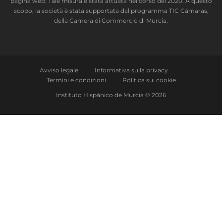
pagina web. Tale misura è stata attuata nel corso del 2020. A questo
scopo, la società è stata supportata dal programma TIC Cámaras,
della Camera di Commercio di Murcia.
Avviso legale
Informativa sulla privacy
Termini e condizioni
Politica sui cookie
Instituto Hispánico de Murcia © 2026