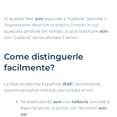
In queste frasi,
aún
equivale a “todavía” (
ancora
), e
l’espressione descrive lo stato o il modo in cui
qualcosa perdura nel tempo. Si può sostituire
aún
con “todavía” senza alterare il senso.
Come distinguerle
facilmente?
La Real Academia Española (
RAE
) raccomanda
questo semplice metodo per evitare errori:
Se sostituendo
aun
con
todavía
(
ancora
) la
frase ha senso, si scrive con l’accento:
aún
así
.