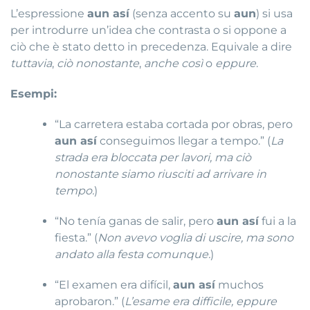
L’espressione
aun así
(senza accento su
aun
) si usa
per introdurre un’idea che contrasta o si oppone a
ciò che è stato detto in precedenza. Equivale a dire
tuttavia
,
ciò nonostante
,
anche così
o
eppure
.
Esempi:
“La carretera estaba cortada por obras, pero
aun así
conseguimos llegar a tempo.” (
La
strada era bloccata per lavori, ma ciò
nonostante siamo riusciti ad arrivare in
tempo.
)
“No tenía ganas de salir, pero
aun así
fui a la
fiesta.” (
Non avevo voglia di uscire, ma sono
andato alla festa comunque.
)
“El examen era difícil,
aun así
muchos
aprobaron.” (
L’esame era difficile, eppure