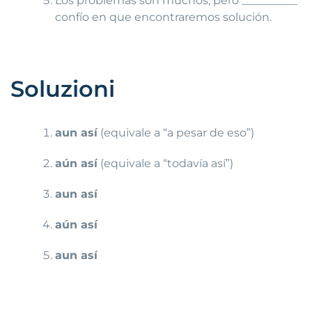
Los problemas son muchos, pero __________
confío en que encontraremos solución.
Soluzioni
aun así
(equivale a “a pesar de eso”)
aún así
(equivale a “todavía así”)
aun así
aún así
aun así