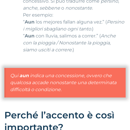
concessivo. Si può tradurre come
persino
,
anche
,
sebbene
o
nonostante
.
Per esempio:
“
Aun
los mejores fallan alguna vez.” (
Persino
i migliori sbagliano ogni tanto.
)
“
Aun
con lluvia, salimos a correr.” (
Anche
con la pioggia / Nonostante la pioggia,
siamo usciti a correre.
)
Qui
aun
indica una concessione, ovvero che
qualcosa accade nonostante una determinata
difficoltà o condizione.
Perché l’accento è così
importante?