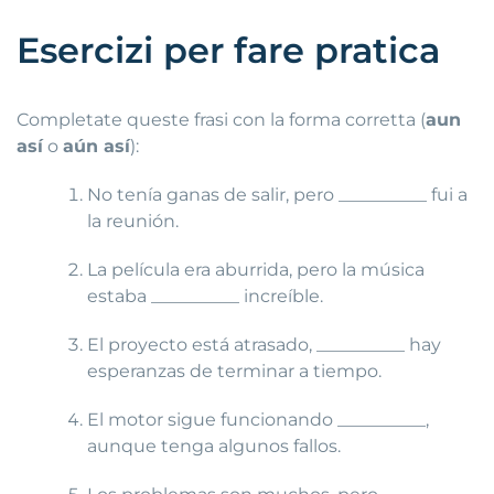
Esercizi per fare pratica
Completate queste frasi con la forma corretta (
aun
así
o
aún así
):
No tenía ganas de salir, pero __________ fui a
la reunión.
La película era aburrida, pero la música
estaba __________ increíble.
El proyecto está atrasado, __________ hay
esperanzas de terminar a tiempo.
El motor sigue funcionando __________,
aunque tenga algunos fallos.