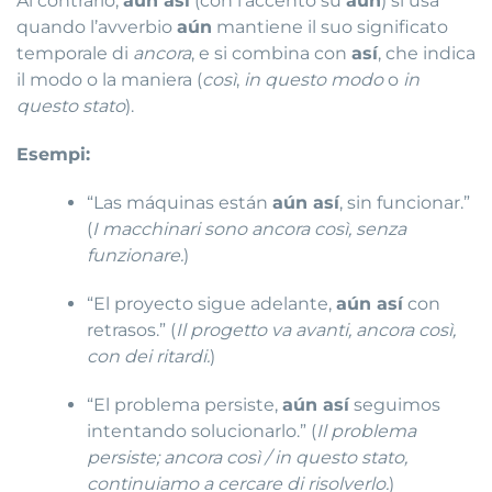
Al contrario,
aún así
(con l’accento su
aún
) si usa
quando l’avverbio
aún
mantiene il suo significato
temporale di
ancora
, e si combina con
así
, che indica
il modo o la maniera (
così
,
in questo modo
o
in
questo stato
).
Esempi:
“Las máquinas están
aún así
, sin funcionar.”
(
I macchinari sono ancora così, senza
funzionare.
)
“El proyecto sigue adelante,
aún así
con
retrasos.” (
Il progetto va avanti, ancora così,
con dei ritardi.
)
“El problema persiste,
aún así
seguimos
intentando solucionarlo.” (
Il problema
persiste; ancora così / in questo stato,
continuiamo a cercare di risolverlo.
)