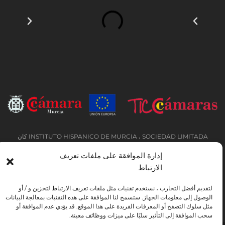
INSTITUTO HISPANICO DE MURCIA ، SOCIEDAD LIMITADA كان
المستفيد من الصندوق الأوروبي للتنمية الإقليمية الذي يهدف إلى تطوير استخدام وجودة
إدارة الموافقة على ملفات تعريف
تكنولوجيا المعلومات والاتصالات وإمكانية الوصول إليها ، وبفضل ذلك نفذت الحلول
الارتباط
التالية: التواجد عبر الإنترنت من خلال موقع إلكتروني. تم اتخاذ الإجراء الحالي في عام
2020. ولهذا الغرض ، تم دعمه من قبل برنامج TIC Cámaras ، من قبل كامارا من
مورسيا.
لتقديم أفضل التجارب ، نستخدم تقنيات مثل ملفات تعريف الارتباط لتخزين و / أو
الوصول إلى معلومات الجهاز. ستسمح لنا الموافقة على هذه التقنيات بمعالجة البيانات
مثل سلوك التصفح أو المعرفات الفريدة على هذا الموقع. قد يؤدي عدم الموافقة أو
سحب الموافقة إلى التأثير سلبًا على ميزات ووظائف معينة.