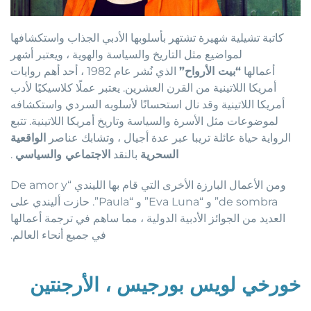
كاتبة تشيلية شهيرة تشتهر بأسلوبها الأدبي الجذاب واستكشافها
لمواضيع مثل التاريخ والسياسة والهوية ، ويعتبر أشهر
أعمالها
“بيت الأرواح”
الذي نُشر عام 1982 ، أحد أهم روايات
أمريكا اللاتينية من القرن العشرين. يعتبر عملًا كلاسيكيًا لأدب
أمريكا اللاتينية وقد نال استحسانًا لأسلوبه السردي واستكشافه
لموضوعات مثل الأسرة والسياسة وتاريخ أمريكا اللاتينية. تتبع
الرواية حياة عائلة تريبا عبر عدة أجيال ، وتشابك عناصر
الواقعية
السحرية
بالنقد
الاجتماعي والسياسي
.
ومن الأعمال البارزة الأخرى التي قام بها الليندي “De amor y
de sombra” و “Eva Luna” و “Paula”. حازت أليندي على
العديد من الجوائز الأدبية الدولية ، مما ساهم في ترجمة أعمالها
في جميع أنحاء العالم.
خورخي لويس بورجيس ، الأرجنتين