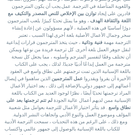
واللغوية المتأصلة في الترجمة. عمل.يجب أن يكون المترجمون
قادرين على إيجاد
توازن بين الإخلاص للنص المصدر والتكيف مع
اللغة والثقافة الهدف
، وهو ما يمثل تحديًا كبيرًا. يلعب المترجمون
دورًا أساسيًا في هذه العملية ، لأنهم مسؤولون عن إعادة إنشاء
سحر وجمال الأعمال الأصلية بلغة أخرى.لهذا السبب ، تعتبر
الترجمة مهمة
فنية وذاتية
، حيث يتخذ المترجمون قرارات إبداعية
لنقل جوهر العمل بلغة أخرى. كل ترجمة فريدة من نوعها ويمكن
أن تختلف وفقًا لتفسير المترجم وأسلوبه ، مما يجعل كل نسخة
مترجمة من العمل إبداعًا أدبيًا جديدًا. لذلك ، يجب على الكتاب
باللغة الإسبانية الذين تمت ترجمتهم على نطاق واسع في العقود
الأخيرة أن يقروا ويقدروا
عمل المترجمين
الذين ساهموا في إيصال
أعمالهم إلى جمهور دولي.بالإضافة إلى ذلك ، يعد اختيار الأعمال
المراد ترجمتها تحديًا أيضًا ، نظرًا لوجود العديد من الكتاب باللغة
الإسبانية ممن لديهم أعمال عالية الجودة
لم تتم ترجمتها بعد على
نطاق واسع
. قد يتأثر اختيار الأعمال للترجمة بعوامل مثل شعبية
المؤلف وموضوع العمل والنوع الأدبي واتجاهات النشر الدولية.
ومع ذلك ، على الرغم من هذه التحديات ، سمحت الترجمة الأدبية
للكتاب باللغة الإسبانية بالوصول إلى جمهور عالمي واكتساب