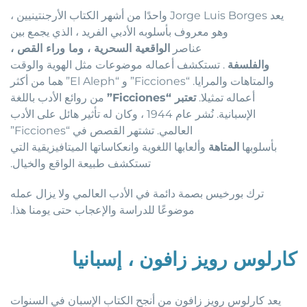
يعد Jorge Luis Borges واحدًا من أشهر الكتاب الأرجنتينيين ،
وهو معروف بأسلوبه الأدبي الفريد ، الذي يجمع بين
عناصر
الواقعية السحرية ، وما وراء القص ،
والفلسفة
. تستكشف أعماله موضوعات مثل الهوية والوقت
والمتاهات والمرايا. “Ficciones” و “El Aleph” هما من أكثر
أعماله تمثيلا.
تعتبر “Ficciones”
من روائع الأدب باللغة
الإسبانية. نُشر عام 1944 ، وكان له تأثير هائل على الأدب
العالمي. تشتهر القصص في “Ficciones”
بأسلوبها
المتاهة
وألعابها اللغوية وانعكاساتها الميتافيزيقية التي
تستكشف طبيعة الواقع والخيال.
ترك بورخيس بصمة دائمة في الأدب العالمي ولا يزال عمله
موضوعًا للدراسة والإعجاب حتى يومنا هذا.
كارلوس رويز زافون ، إسبانيا
يعد كارلوس رويز زافون من أنجح الكتاب الإسبان في السنوات