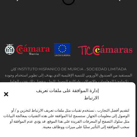
INSTITUTO HISPANICO DE MURCIA ، SOCIEDAD LIMITADA كان
المستفيد من الصندوق الأوروبي للتنمية الإقليمية الذي يهدف إلى تطوير استخدام وجودة
تكنولوجيا المعلومات والاتصالات وإمكانية الوصول إليها ، وبفضل ذلك نفذت الحلول
التالية: التواجد عبر الإنترنت من خلال موقع إلكتروني. تم اتخاذ الإجراء الحالي في عام
إدارة الموافقة على ملفات تعريف
2020. ولهذا الغرض ، تم دعمه من قبل برنامج TIC Cámaras ، من قبل كامارا من
الارتباط
مورسيا.
لتقديم أفضل التجارب ، نستخدم تقنيات مثل ملفات تعريف الارتباط لتخزين و / أو
الوصول إلى معلومات الجهاز. ستسمح لنا الموافقة على هذه التقنيات بمعالجة البيانات
مثل سلوك التصفح أو المعرفات الفريدة على هذا الموقع. قد يؤدي عدم الموافقة أو
سحب الموافقة إلى التأثير سلبًا على ميزات ووظائف معينة.
تحذير قانوني
سياسة خاصة
شروط الحجز
اتفاقية ملفات تعريف الارتباط