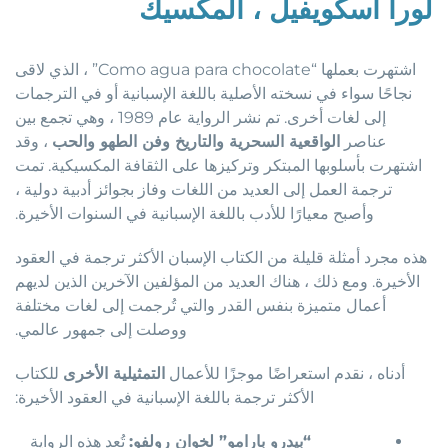
لورا اسكويفيل ، المكسيك
اشتهرت بعملها “Como agua para chocolate” ، الذي لاقى
نجاحًا سواء في نسخته الأصلية باللغة الإسبانية أو في الترجمات
إلى لغات أخرى. تم نشر الرواية عام 1989 ، وهي تجمع بين
عناصر
الواقعية السحرية والتاريخ وفن الطهو والحب
، وقد
اشتهرت بأسلوبها المبتكر وتركيزها على الثقافة المكسيكية. تمت
ترجمة العمل إلى العديد من اللغات وفاز بجوائز أدبية دولية ،
وأصبح معيارًا للأدب باللغة الإسبانية في السنوات الأخيرة.
هذه مجرد أمثلة قليلة من الكتاب الإسبان الأكثر ترجمة في العقود
الأخيرة. ومع ذلك ، هناك العديد من المؤلفين الآخرين الذين لديهم
أعمال متميزة بنفس القدر والتي تُرجمت إلى لغات مختلفة
ووصلت إلى جمهور عالمي.
أدناه ، نقدم استعراضًا موجزًا ​​للأعمال
التمثيلية الأخرى
للكتاب
الأكثر ترجمة باللغة الإسبانية في العقود الأخيرة:
“بيدرو بارامو” لخوان رولفو:
تُعد هذه الرواية