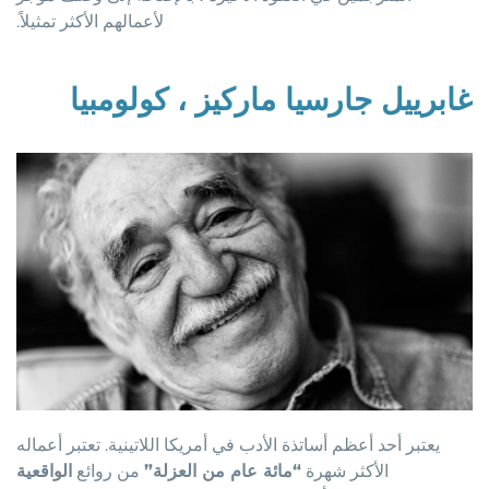
لأعمالهم الأكثر تمثيلاً.
غابرييل جارسيا ماركيز ، كولومبيا
يعتبر أحد أعظم أساتذة الأدب في أمريكا اللاتينية. تعتبر أعماله
الأكثر شهرة
“مائة عام من العزلة”
من روائع
الواقعية