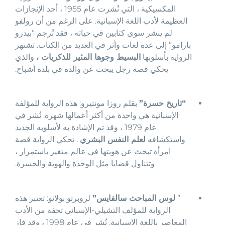
المكسيكية ، التي نُشرت عام 1955 ، أحد الإنجازات
العظيمة لأدب اللغة الإسبانية. على الرغم من أن رولفو
لم ينشر سوى كتابين في حياته ، فقد تُرجم “بيدرو
بارامو” إلى عدة لغات وأثر في العديد من الكتاب. تشتهر
الرواية بأسلوبها
البسيط وجوها المثير للذكريات ،
والذي
يحكي قصة رجل يبحث عن والده في بلدة أشباح.
“تاريخ حسرة”
بقلم روزا مونتيرو: هذه الرواية للمؤلفة
الإسبانية هي واحدة من أكثر أعمالها شهرة. نُشر في
عام 1979 ، وقد تم الإشادة به لأسلوبه الجديد
واستكشافه
لعلم النفس البشري
. تحكي الرواية قصة
امرأة تبحث عن هويتها في عالم متغير باستمرار ،
وتتناول قضايا مثل الوحدة والهوية والحسرة.
”
لوس المباحث سالفايس”
لروبرتو بولانو: تعتبر هذه
الرواية للمؤلف التشيلي-الإسباني تحفة من الأدب
المعاصر باللغة الإسبانية. نُشر في عام 1998 ، وقد فاز