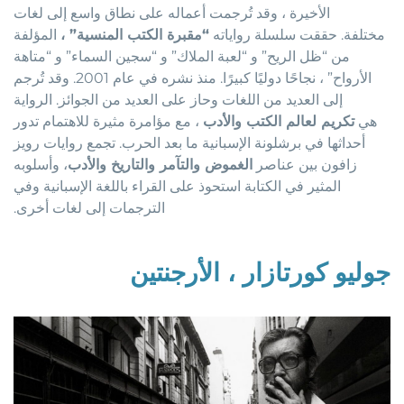
الأخيرة ، وقد تُرجمت أعماله على نطاق واسع إلى لغات
مختلفة. حققت سلسلة رواياته
“مقبرة الكتب المنسية” ،
المؤلفة
من “ظل الريح” و “لعبة الملاك” و “سجين السماء” و “متاهة
الأرواح” ، نجاحًا دوليًا كبيرًا. منذ نشره في عام 2001. وقد تُرجم
إلى العديد من اللغات وحاز على العديد من الجوائز. الرواية
هي
تكريم لعالم الكتب والأدب
، مع مؤامرة مثيرة للاهتمام تدور
أحداثها في برشلونة الإسبانية ما بعد الحرب. تجمع روايات رويز
زافون بين عناصر
الغموض والتآمر والتاريخ والأدب
، وأسلوبه
المثير في الكتابة استحوذ على القراء باللغة الإسبانية وفي
الترجمات إلى لغات أخرى.
جوليو كورتازار ، الأرجنتين