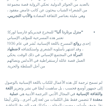
بالعديد من الجوائز الدولية. تحكي الرواية قصة مجموعة
من الشعراء الشباب يبحثون عن كاتب غامض مفقود ،
وهي مليئة بعناصر الثقافة المضادة
والأدب التجريبي.
“منزل برناردا ألبا”
للمخرج فيديريكو غارسيا لوركا:
تعتبر هذه المسرحية للمؤلف الإسباني
إحدى
روائع
المسرح باللغة الإسبانية. نُشر في عام 1936
، وقد اشتهر بأسلوبه الشعري واستكشافه
لاضطهاد
المرأة
في المجتمع الإسباني في ذلك الوقت. يحكي
العمل قصة عائلة أرستقراطية في الأندلس ونضالهم
من أجل السلطة والحرية.
لم تسمح ترجمة كل هذه الأعمال للكتاب باللغة الإسبانية بالوصول
إلى جمهور أوسع فحسب ، بل ساهمت أيضًا في نشر وتعزيز
اللغة
والثقافة الإسبانية
في المجال الأدبي. الترجمة الأدبية هي
عملية
معقدة
لا تتضمن فقط نقل الكلمات من لغة إلى أخرى ، ولكن أيضًا
نقل جوهر وأسلوب وصوت المؤلف ، وكذلك فهم الفروق الثقافية