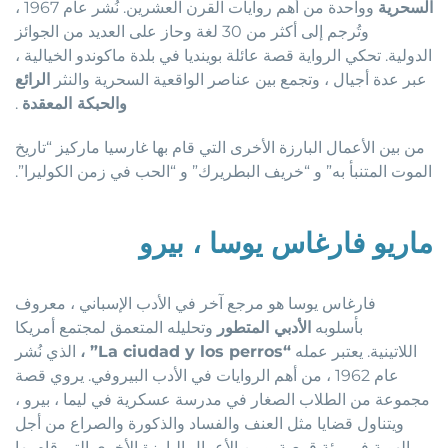
السحرية
وواحدة من أهم روايات القرن العشرين. نُشر عام 1967 ،
وتُرجم إلى أكثر من 30 لغة وحاز على العديد من الجوائز
الدولية. تحكي الرواية قصة عائلة بوينديا في بلدة ماكوندو الخيالية ،
عبر عدة أجيال ، وتجمع بين عناصر الواقعية السحرية والنثر
الرائع
والحبكة المعقدة
.
من بين الأعمال البارزة الأخرى التي قام بها غارسيا ماركيز “تاريخ
الموت المتنبأ به” و “خريف البطريرك” و “الحب في زمن الكوليرا”.
ماريو فارغاس يوسا ، بيرو
فارغاس يوسا هو مرجع آخر في الأدب الإسباني ، معروف
بأسلوبه
الأدبي المتطور
وتحليله المتعمق لمجتمع أمريكا
اللاتينية. يعتبر عمله
“La ciudad y los perros” ،
الذي نُشر
عام 1962 ، من أهم الروايات في الأدب البيروفي. يروي قصة
مجموعة من الطلاب الصغار في مدرسة عسكرية في ليما ، بيرو ،
ويتناول قضايا مثل العنف والفساد والذكورة والصراع من أجل
الهوية في بيئة قمعية. ومن الأعمال البارزة الأخرى التي قام بها