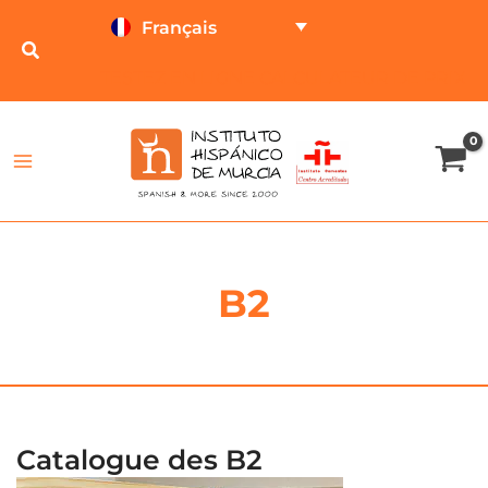
Aller
Français
au
contenu
TESTEZ EN LIGNE
CALCULATEUR DE PRIX
B2
Catalogue des B2
Plage