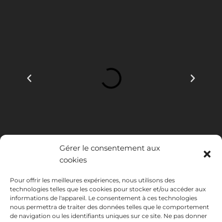
Gérer le consentement aux
cookies
Pour offrir les meilleures expériences, nous utilisons des
technologies telles que les cookies pour stocker et/ou accéder aux
INSTITUTO HISPANICO DE MURCIA, SOCIEDAD LIMITADA a été
informations de l'appareil. Le consentement à ces technologies
bénéficiaire du Fonds européen de développement régional dont
nous permettra de traiter des données telles que le comportement
l'objectif est de développer l'utilisation et la qualité des technologies
de navigation ou les identifiants uniques sur ce site. Ne pas donner
de l'information et de la communication et leur accessibilité, et grâce