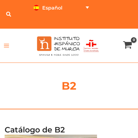
Ir
Español
al
contenido
TEST ONLINE
CALCULADOR DE PRECIOS
B2
Catálogo de B2
Rango