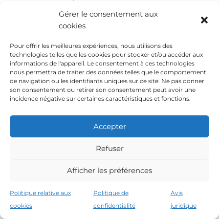
initial (niveau 5 du Cadre européen des
Gérer le consentement aux
certifications).
cookies
Conditions d’accès :
Baccalauréat, ou
Pour offrir les meilleures expériences, nous utilisons des
Formation FP intermédiaire + cours
technologies telles que les cookies pour stocker et/ou accéder aux
informations de l'appareil. Le consentement à ces technologies
d’accès, ou
nous permettra de traiter des données telles que le comportement
Examen d’entrée (si 19 ans ou plus)
de navigation ou les identifiants uniques sur ce site. Ne pas donner
Durée:
2 ans (environ 2000 heures)
son consentement ou retirer son consentement peut avoir une
incidence négative sur certaines caractéristiques et fonctions.
Objectif :
former des techniciens supérieurs
avec des compétences spécialisées et des
responsabilités intermédiaires.
Accepter
Parcours professionnels:
Refuser
Entrer sur le marché du travail avec de
meilleures conditions.
Afficher les préférences
Ou continuer à l’université (de nombreux
diplômes reconnaissent les crédits FP) .
Politique relative aux
Politique de
Avis
cookies
confidentialité
juridique