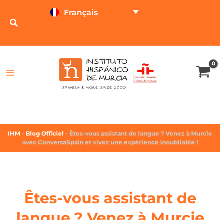
Français
TESTEZ EN LIGNE
CALCULATEUR DE PRIX
IHM
-
Blog Officiel
-
Êtes-vous assistant de langue ? Venez à Murcie
avec ConversaSpain et vivez une expérience inoubliable !
Êtes-vous assistant de
langue ? Venez à Murcie