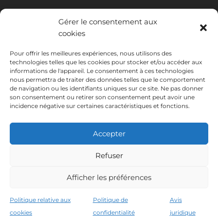
Gérer le consentement aux
cookies
Pour offrir les meilleures expériences, nous utilisons des
technologies telles que les cookies pour stocker et/ou accéder aux
INSTITUTO HISPANICO DE MURCIA, SOCIEDAD LIMITADA a été
informations de l'appareil. Le consentement à ces technologies
bénéficiaire du Fonds européen de développement régional dont
nous permettra de traiter des données telles que le comportement
l'objectif est de développer l'utilisation et la qualité des technologies
de navigation ou les identifiants uniques sur ce site. Ne pas donner
de l'information et de la communication et leur accessibilité, et grâce
son consentement ou retirer son consentement peut avoir une
auquel elle a mis en place les solutions suivantes : présence en ligne à
incidence négative sur certaines caractéristiques et fonctions.
travers son Site Internet. La présente mesure a eu lieu en 2020. À
cette fin, elle a été soutenue par le programme TIC Cámaras, par
Cámara de Murcie.
Accepter
Refuser
Afficher les préférences
Avis juridique
Politique de confidentialité
Conditions de réservation
Politique relative aux cookies
Politique relative aux
Politique de
Avis
Instituto Hispánico de Murcia © 2026
cookies
confidentialité
juridique