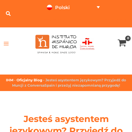
Polski
TESTUJ ONLINE
KALKULATOR CEN
IHM
-
Oficjalny Blog
-
Jesteś asystentem językowym? Przyjedź do
Murcji z ConversaSpain i przeżyj niezapomnianą przygodę!
Jesteś asystentem
językowym? Przyjedź do