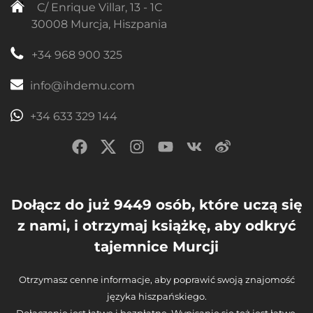
C/ Enrique Villar, 13 - 1C
30008 Murcja, Hiszpania
+34 968 900 325
info@ihdemu.com
+34 633 329 144
Dołącz do już 9449 osób, które uczą się
z nami, i otrzymaj książkę, aby odkryć
tajemnice Murcji
Otrzymasz cenne informacje, aby poprawić swoją znajomość
języka hiszpańskiego.
Dołączenie jest łatwe i bezpłatne. Wypisanie się też jest łatwe.