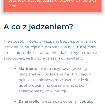
ostatecznie przedłuża swój pobyt o rok lub dwa
lata!
A co z jedzeniem?
Nie sposób mówić o Hiszpanii bez wspomnienia o
jedzeniu, a Murcja nie pozostaje w tyle. Tutaj je się
smacznie, obficie i tanio. Kilka dań, których musisz
spróbować, jeśli przyjedziesz jako asystent:
Marinera:
sałatka jarzynowa (w wersji
hiszpańskiej) podawana na chrupiącym
paluszku chlebowym w kształcie łezki,
udekorowana na górze anchois. Do
znalezienia tylko w Murcji.
Zarangollo:
jajecznica z cukinią i cebulą.