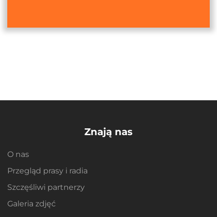
Znają nas
O nas
Przegląd prasy i radia
Szczęśliwi partnerzy
Galeria zdjęć