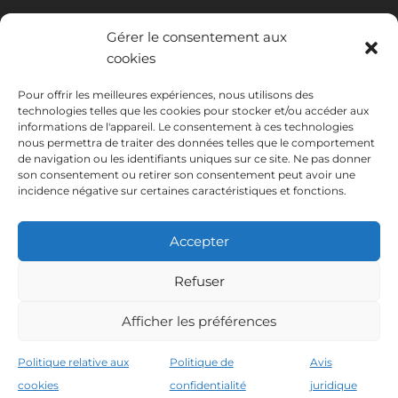
Gérer le consentement aux
cookies
Pour offrir les meilleures expériences, nous utilisons des
technologies telles que les cookies pour stocker et/ou accéder aux
INSTITUTO HISPANICO DE MURCIA, SOCIEDAD LIMITADA a été
informations de l'appareil. Le consentement à ces technologies
bénéficiaire du Fonds européen de développement régional dont
nous permettra de traiter des données telles que le comportement
l'objectif est de développer l'utilisation et la qualité des technologies
de navigation ou les identifiants uniques sur ce site. Ne pas donner
de l'information et de la communication et leur accessibilité, et grâce
son consentement ou retirer son consentement peut avoir une
auquel elle a mis en place les solutions suivantes : présence en ligne à
incidence négative sur certaines caractéristiques et fonctions.
travers son Site Internet. La présente mesure a eu lieu en 2020. À
cette fin, elle a été soutenue par le programme TIC Cámaras, par
Cámara de Murcie.
Accepter
Refuser
Afficher les préférences
Avis juridique
Politique de confidentialité
Conditions de réservation
Politique relative aux cookies
Politique relative aux
Politique de
Avis
Instituto Hispánico de Murcia © 2026
cookies
confidentialité
juridique