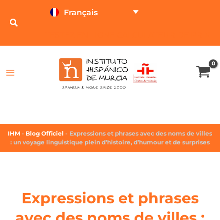
Français
TESTEZ EN LIGNE
CALCULATEUR DE PRIX
IHM
-
Blog Officiel
-
Expressions et phrases avec des noms de villes
: un voyage linguistique plein d’histoire, d’humour et de surprises
Expressions et phrases
avec des noms de villes :