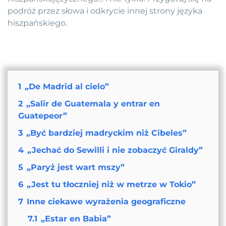
podróż przez słowa i odkrycie innej strony języka
hiszpańskiego.
1
„De Madrid al cielo”
2
„Salir de Guatemala y entrar en
Guatepeor”
3
„Być bardziej madryckim niż Cibeles”
4
„Jechać do Sewilli i nie zobaczyć Giraldy”
5
„Paryż jest wart mszy”
6
„Jest tu tłoczniej niż w metrze w Tokio”
7
Inne ciekawe wyrażenia geograficzne
7.1
„Estar en Babia”