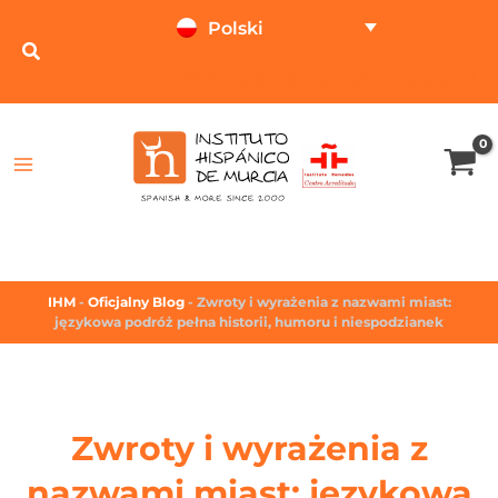
Polski
TESTUJ ONLINE
KALKULATOR CEN
IHM
-
Oficjalny Blog
-
Zwroty i wyrażenia z nazwami miast:
językowa podróż pełna historii, humoru i niespodzianek
Zwroty i wyrażenia z
nazwami miast: językowa