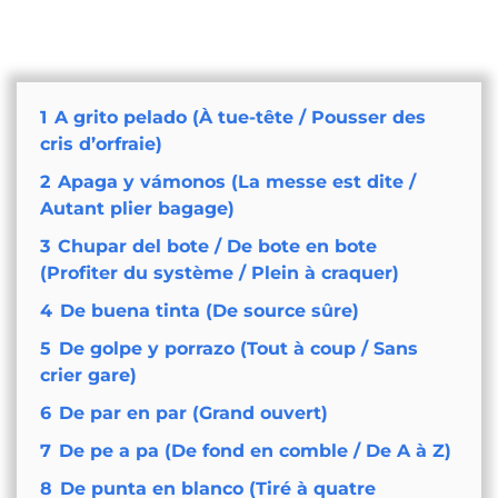
1
A grito pelado (À tue-tête / Pousser des
cris d’orfraie)
2
Apaga y vámonos (La messe est dite /
Autant plier bagage)
3
Chupar del bote / De bote en bote
(Profiter du système / Plein à craquer)
4
De buena tinta (De source sûre)
5
De golpe y porrazo (Tout à coup / Sans
crier gare)
6
De par en par (Grand ouvert)
7
De pe a pa (De fond en comble / De A à Z)
8
De punta en blanco (Tiré à quatre