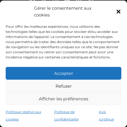
Gérer le consentement aux
cookies
Rejoignez les 9449 personnes déjà en
Pour offrir les meilleures expériences, nous utilisons des
technologies telles que les cookies pour stocker et/ou accéder aux
train d’apprendre avec nous et recevez
informations de l'appareil. Le consentement à ces technologies
un livre pour découvrir les secrets de
nous permettra de traiter des données telles que le comportement
de navigation ou les identifiants uniques sur ce site. Ne pas donner
Murcie
son consentement ou retirer son consentement peut avoir une
incidence négative sur certaines caractéristiques et fonctions.
Vous recevrez des informations précieuses pour améliorer votre
espagnol.
Accepter
Rejoindre est facile et gratuit. Se désabonner est également
facile.
Refuser
Afficher les préférences
Politique relative aux
Politique de
Avis
cookies
confidentialité
juridique