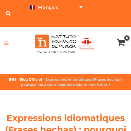
Français
TESTEZ EN LIGNE
CALCULATEUR DE PRIX
IHM
-
Blog Officiel
-
Expressions idiomatiques (Frases hechas) :
pourquoi ne peut-on pas les traduire mot à mot ?
Expressions idiomatiques
(Frases hechas) : pourquoi