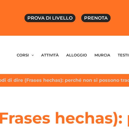
PROVA DI LIVELLO
PRENOTA
CORSI
ATTIVITÀ
ALLOGGIO
MURCIA
TEST
di di dire (Frases hechas): perché non si possono tra
(Frases hechas):