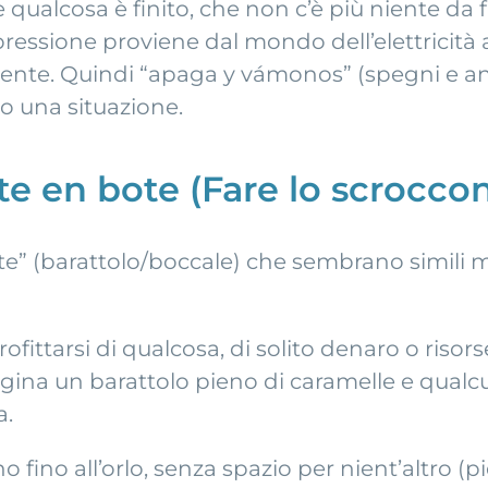
 qualcosa è finito, che non c’è più niente da
L’espressione proviene dal mondo dell’elettric
rrente. Quindi “apaga y vámonos” (spegni e 
o una situazione.
e en bote (Fare lo scroccon
ote” (barattolo/boccale) che sembrano simili
profittarsi di qualcosa, di solito denaro o riso
ina un barattolo pieno di caramelle e qualcun
a.
eno fino all’orlo, senza spazio per nient’altro 