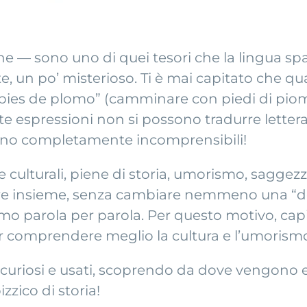
he — sono uno di quei tesori che la lingua sp
te, un po’ misterioso. Ti è mai capitato che q
 pies de plomo” (camminare con piedi di piom
 espressioni non si possono tradurre letteral
ntano completamente incomprensibili!
e culturali, piene di storia, umorismo, sagge
e insieme, senza cambiare nemmeno una “de”
imo parola per parola. Per questo motivo, cap
r comprendere meglio la cultura e l’umorism
 curiosi e usati, scoprendo da dove vengono e
zzico di storia!