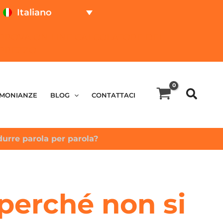
Italiano
PROVA ON LINE
CALCOLATORE DEL
PREZZO
IMONIANZE
BLOG
CONTATTACI
durre parola per parola?
 perché non si