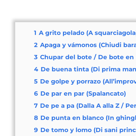
1
A grito pelado (A squarciagola
2
Apaga y vámonos (Chiudi barac
3
Chupar del bote / De bote en 
4
De buena tinta (Di prima mano
5
De golpe y porrazo (All’improv
6
De par en par (Spalancato)
7
De pe a pa (Dalla A alla Z / Pe
8
De punta en blanco (In ghingh
9
De tomo y lomo (Di sani princi