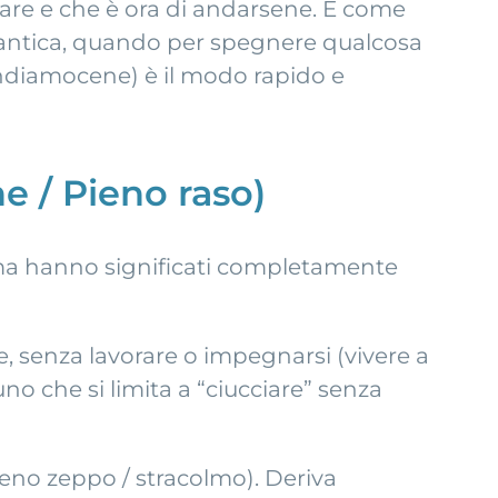
 fare e che è ora di andarsene. È come
ità antica, quando per spegnere qualcosa
andiamocene) è il modo rapido e
e / Pieno raso)
 ma hanno significati completamente
rse, senza lavorare o impegnarsi (vivere a
o che si limita a “ciucciare” senza
(pieno zeppo / stracolmo). Deriva