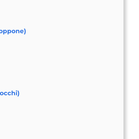
groppone)
occhi)