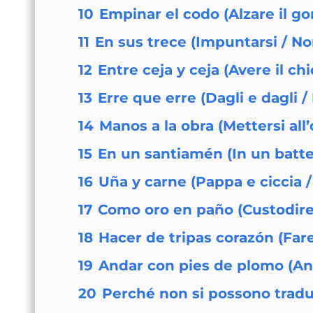
10
Empinar el codo (Alzare il go
11
En sus trece (Impuntarsi / No
12
Entre ceja y ceja (Avere il c
13
Erre que erre (Dagli e dagli /
14
Manos a la obra (Mettersi all
15
En un santiamén (In un batter
16
Uña y carne (Pappa e ciccia /
17
Como oro en paño (Custodire
18
Hacer de tripas corazón (Fare 
19
Andar con pies de plomo (And
20
Perché non si possono tradu