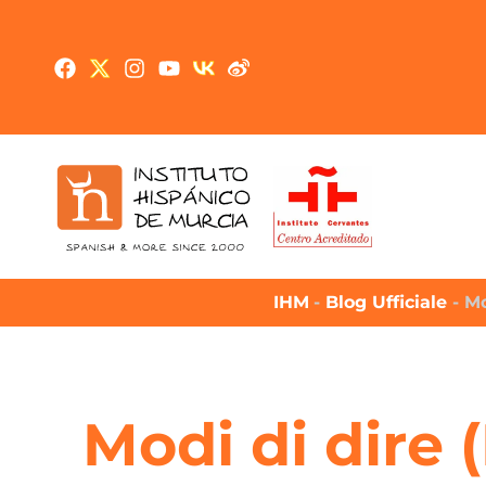
IHM
-
Blog Ufficiale
-
Mo
Modi di dire 