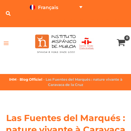
Français
TESTEZ EN LIGNE
CALCULATEUR DE PRIX
IHM
-
Blog Officiel
-
Las Fuentes del Marqués : nature vivante à
Caravaca de la Cruz
Las Fuentes del Marqués :
nature vivante à Caravaca