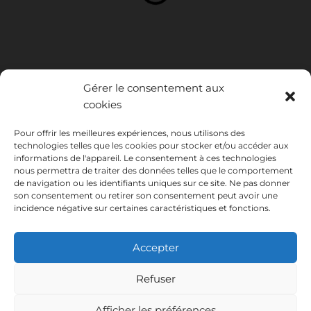
Gérer le consentement aux
cookies
Pour offrir les meilleures expériences, nous utilisons des
technologies telles que les cookies pour stocker et/ou accéder aux
INSTITUTO HISPANICO DE MURCIA, SOCIEDAD LIMITADA a été
informations de l'appareil. Le consentement à ces technologies
bénéficiaire du Fonds européen de développement régional dont
nous permettra de traiter des données telles que le comportement
l'objectif est de développer l'utilisation et la qualité des technologies
de navigation ou les identifiants uniques sur ce site. Ne pas donner
de l'information et de la communication et leur accessibilité, et grâce
son consentement ou retirer son consentement peut avoir une
auquel elle a mis en place les solutions suivantes : présence en ligne à
incidence négative sur certaines caractéristiques et fonctions.
travers son Site Internet. La présente mesure a eu lieu en 2020. À
cette fin, elle a été soutenue par le programme TIC Cámaras, par
Accepter
Cámara de Murcie.
Refuser
Afficher les préférences