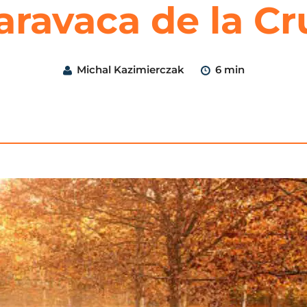
aravaca de la Cr
Michal Kazimierczak
6 min