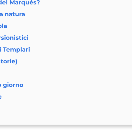
 del Marqués?
la natura
ola
rsionistici
ei Templari
torie)
o giorno
e