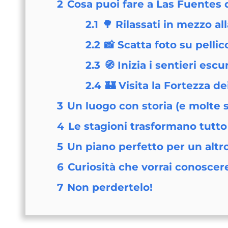
2
Cosa puoi fare a Las Fuentes
2.1
🌳 Rilassati in mezzo al
2.2
📸 Scatta foto su pellic
2.3
🧭 Inizia i sentieri escu
2.4
🏰 Visita la Fortezza d
3
Un luogo con storia (e molte s
4
Le stagioni trasformano tutto
5
Un piano perfetto per un altr
6
Curiosità che vorrai conoscer
7
Non perdertelo!