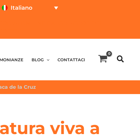
Italiano
PROVA ON LINE
CALCOLATORE DEL
PREZZO
IMONIANZE
BLOG
CONTATTACI
aca de la Cruz
atura viva a