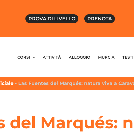
PROVA DI LIVELLO
PRENOTA
CORSI
ATTIVITÀ
ALLOGGIO
MURCIA
TEST
iciale
-
Las Fuentes del Marqués: natura viva a Carav
 del Marqués: n