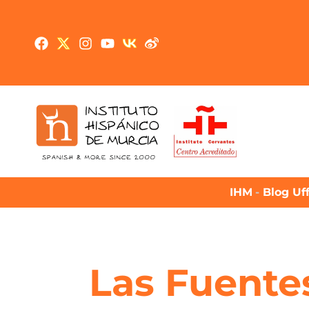
IHM
-
Blog Uff
Las Fuentes