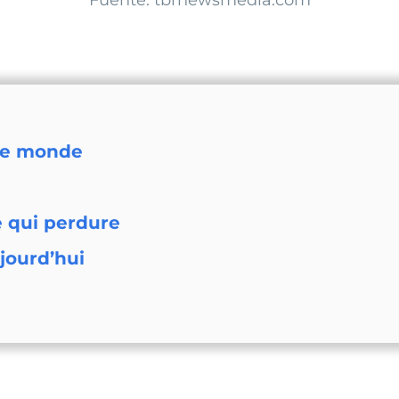
Fuente: tbrnewsmedia.com
 le monde
e qui perdure
jourd’hui