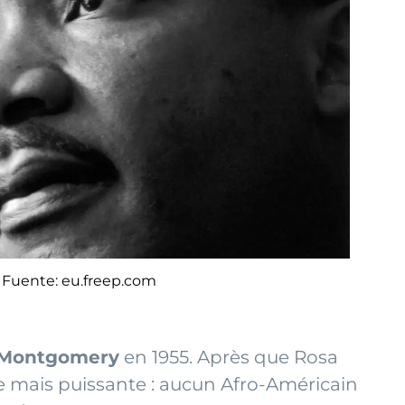
Fuente: eu.freep.com
e Montgomery
en 1955. Après que Rosa
e mais puissante : aucun Afro-Américain