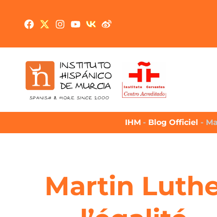
IHM
-
Blog Officiel
-
Ma
Martin Luthe