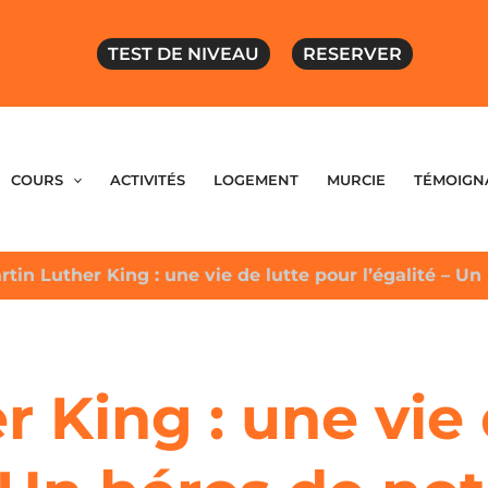
TEST DE NIVEAU
RESERVER
COURS
ACTIVITÉS
LOGEMENT
MURCIE
TÉMOIGN
rtin Luther King : une vie de lutte pour l’égalité – U
r King : une vie 