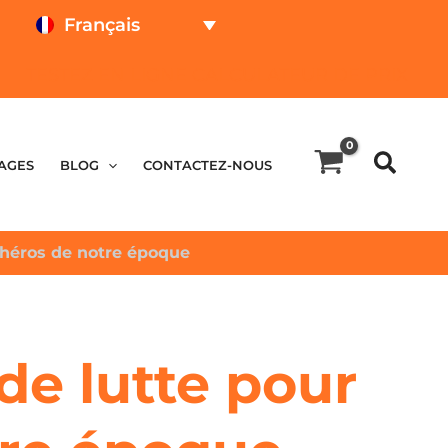
Français
TESTEZ EN LIGNE
CALCULATEUR DE PRIX
AGES
BLOG
CONTACTEZ-NOUS
n héros de notre époque
de lutte pour