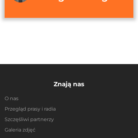
Znają nas
O nas
Przegląd prasy i radia
Szczęśliwi partnerzy
Galeria zdjęć