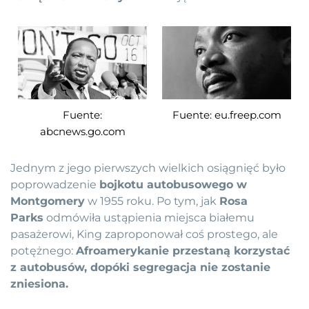
Fuente:
Fuente: eu.freep.com
abcnews.go.com
Jednym z jego pierwszych wielkich osiągnięć było
poprowadzenie
bojkotu autobusowego w
Montgomery
w 1955 roku. Po tym, jak
Rosa
Parks
odmówiła ustąpienia miejsca białemu
pasażerowi, King zaproponował coś prostego, ale
potężnego:
Afroamerykanie przestaną korzystać
z autobusów, dopóki segregacja nie zostanie
zniesiona.