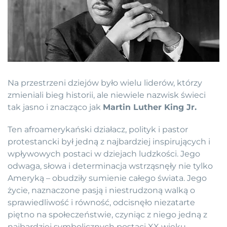
Na przestrzeni dziejów było wielu liderów, którzy
zmieniali bieg historii, ale niewiele nazwisk świeci
tak jasno i znacząco jak
Martin Luther King Jr.
Ten afroamerykański działacz, polityk i pastor
protestancki był jedną z najbardziej inspirujących i
wpływowych postaci w dziejach ludzkości. Jego
odwaga, słowa i determinacja wstrząsnęły nie tylko
Ameryką – obudziły sumienie całego świata. Jego
życie, naznaczone pasją i niestrudzoną walką o
sprawiedliwość i równość, odcisnęło niezatarte
piętno na społeczeństwie, czyniąc z niego jedną z
najbardziej symbolicznych postaci XX wieku.