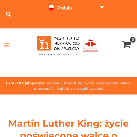
Polski
TESTUJ ONLINE
KALKULATOR CEN
IHM
-
Oficjalny Blog
-
Martin Luther King: życie poświęcone walce
o równość – bohater naszych czasów
Martin Luther King: życie
poświęcone walce o