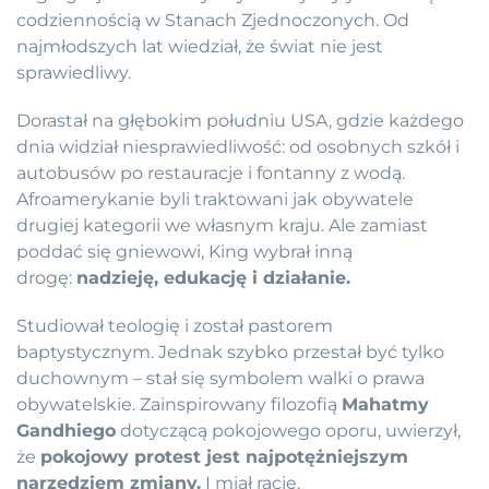
codziennością w Stanach Zjednoczonych. Od
najmłodszych lat wiedział, że świat nie jest
sprawiedliwy.
Dorastał na głębokim południu USA, gdzie każdego
dnia widział niesprawiedliwość: od osobnych szkół i
autobusów po restauracje i fontanny z wodą.
Afroamerykanie byli traktowani jak obywatele
drugiej kategorii we własnym kraju. Ale zamiast
poddać się gniewowi, King wybrał inną
drogę:
nadzieję, edukację i działanie.
Studiował teologię i został pastorem
baptystycznym. Jednak szybko przestał być tylko
duchownym – stał się symbolem walki o prawa
obywatelskie. Zainspirowany filozofią
Mahatmy
Gandhiego
dotyczącą pokojowego oporu, uwierzył,
że
pokojowy protest jest najpotężniejszym
narzędziem zmiany.
I miał rację.