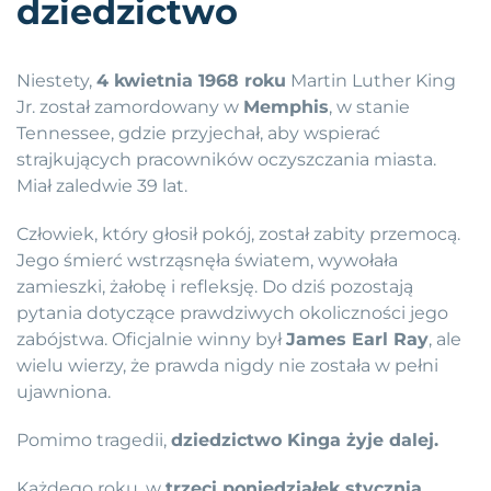
dziedzictwo
Niestety,
4 kwietnia 1968 roku
Martin Luther King
Jr. został zamordowany w
Memphis
, w stanie
Tennessee, gdzie przyjechał, aby wspierać
strajkujących pracowników oczyszczania miasta.
Miał zaledwie 39 lat.
Człowiek, który głosił pokój, został zabity przemocą.
Jego śmierć wstrząsnęła światem, wywołała
zamieszki, żałobę i refleksję. Do dziś pozostają
pytania dotyczące prawdziwych okoliczności jego
zabójstwa. Oficjalnie winny był
James Earl Ray
, ale
wielu wierzy, że prawda nigdy nie została w pełni
ujawniona.
Pomimo tragedii,
dziedzictwo Kinga żyje dalej.
Każdego roku, w
trzeci poniedziałek stycznia
,