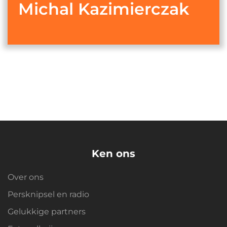
Michal Kazimierczak
Ken ons
Over ons
Persknipsel en radio
Gelukkige partners