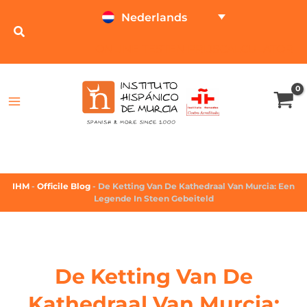
Nederlands
ONLINE TESTEN
PRIJSCALCULATOR
IHM
-
Officile Blog
-
De Ketting Van De Kathedraal Van Murcia: Een
Legende In Steen Gebeiteld
De Ketting Van De
Kathedraal Van Murcia: