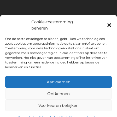
Cookie-toestemming
beheren
INSTITUTO HISPANICO DE MURCIA, SOCIEDAD LIMITADA is de
Om de beste ervaringen te bieden, gebruiken we technologieën
begunstigde van het Europees Fonds voor Regionale Ontwikkeling,
zoals cookies om apparaatinformatie op te slaan en/of te openen.
dat tot doel heeft het gebruik en de kwaliteit van informatie- en
Toestemming voor deze technologieën stelt ons in staat om
gegevens zoals browsegedrag of unieke identifiers op deze site te
communicatietechnologieën en hun toegankelijkheid te ontwikkelen,
verwerken. Het niet geven van toestemming of het intrekken van
en dankzij welke het de volgende oplossingen heeft
toestemming kan een nadelige invloed hebben op bepaalde
geïmplementeerd: online aanwezigheid via zijn Website. De huidige
kenmerken en functies.
maatregel vond plaats in 2020. Daartoe werd het ondersteund door
het TIC Cámaras-programma, door Cámara uit Murcia.
Aanvaarden
Ontkennen
Wettelijke waarschuwing
Privacybeleid
Voorkeuren bekijken
Boekingsvoorwaarden
Cookiebeleid
Instituto Hispánico de Murcia © 2026