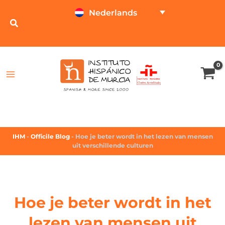
Nederlands
ONLINE TESTEN
PRIJSCALCULATOR
IHM
-
Officile Blog
-
Hoe je beter wordt in het lezen van mensen
uit verschillende culturen
Hoe je beter wordt in het
lezen van mensen uit