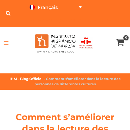
Français
TESTEZ EN LIGNE
CALCULATEUR DE PRIX
IHM
-
Blog Officiel
-
Comment s’améliorer dans la lecture des
personnes de différentes cultures
Comment s’améliorer
dans la lecture des