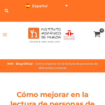
Español
TEST ONLINE
CALCULADOR DE PRECIOS
IHM
-
Blog Oficial
-
Cómo mejorar en la lectura de personas de
diferentes culturas
Cómo mejorar en la
lectura de personas de