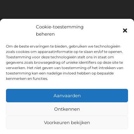
Cookie-toestemming
beheren
INSTITUTO HISPANICO DE MURCIA, SOCIEDAD LIMITADA is de
Om de beste ervaringen te bieden, gebruiken we technologieën
begunstigde van het Europees Fonds voor Regionale Ontwikkeling,
zoals cookies om apparaatinformatie op te slaan en/of te openen.
dat tot doel heeft het gebruik en de kwaliteit van informatie- en
Toestemming voor deze technologieën stelt ons in staat om
gegevens zoals browsegedrag of unieke identifiers op deze site te
communicatietechnologieën en hun toegankelijkheid te ontwikkelen,
verwerken. Het niet geven van toestemming of het intrekken van
en dankzij welke het de volgende oplossingen heeft
toestemming kan een nadelige invloed hebben op bepaalde
geïmplementeerd: online aanwezigheid via zijn Website. De huidige
kenmerken en functies.
maatregel vond plaats in 2020. Daartoe werd het ondersteund door
het TIC Cámaras-programma, door Cámara uit Murcia.
Aanvaarden
Ontkennen
Wettelijke waarschuwing
Privacybeleid
Voorkeuren bekijken
Boekingsvoorwaarden
Cookiebeleid
Instituto Hispánico de Murcia © 2026