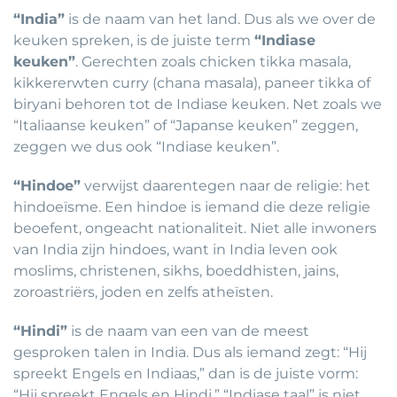
“India”
is de naam van het land. Dus als we over de
keuken spreken, is de juiste term
“Indiase
keuken”
. Gerechten zoals chicken tikka masala,
kikkererwten curry (chana masala), paneer tikka of
biryani behoren tot de Indiase keuken. Net zoals we
“Italiaanse keuken” of “Japanse keuken” zeggen,
zeggen we dus ook “Indiase keuken”.
“Hindoe”
verwijst daarentegen naar de religie: het
hindoeïsme. Een hindoe is iemand die deze religie
beoefent, ongeacht nationaliteit. Niet alle inwoners
van India zijn hindoes, want in India leven ook
moslims, christenen, sikhs, boeddhisten, jains,
zoroastriërs, joden en zelfs atheïsten.
“Hindi”
is de naam van een van de meest
gesproken talen in India. Dus als iemand zegt: “Hij
spreekt Engels en Indiaas,” dan is de juiste vorm:
“Hij spreekt Engels en Hindi.” “Indiase taal” is niet