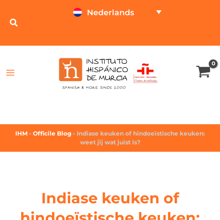
Nederlands
ONLINE TESTEN
PRIJSCALCULATOR
IHM
-
Officile Blog
-
Indiase keuken of hindoeïstische keuken:
weet jij wat juist is?
Indiase keuken of
hindoeïstische keuken: