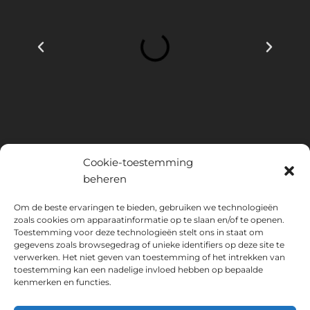
Cookie-toestemming
beheren
INSTITUTO HISPANICO DE MURCIA, SOCIEDAD LIMITADA is de
Om de beste ervaringen te bieden, gebruiken we technologieën
begunstigde van het Europees Fonds voor Regionale Ontwikkeling,
zoals cookies om apparaatinformatie op te slaan en/of te openen.
Toestemming voor deze technologieën stelt ons in staat om
dat tot doel heeft het gebruik en de kwaliteit van informatie- en
gegevens zoals browsegedrag of unieke identifiers op deze site te
communicatietechnologieën en hun toegankelijkheid te ontwikkelen,
verwerken. Het niet geven van toestemming of het intrekken van
en dankzij welke het de volgende oplossingen heeft
toestemming kan een nadelige invloed hebben op bepaalde
geïmplementeerd: online aanwezigheid via zijn Website. De huidige
kenmerken en functies.
maatregel vond plaats in 2020. Daartoe werd het ondersteund door
het TIC Cámaras-programma, door Cámara uit Murcia.