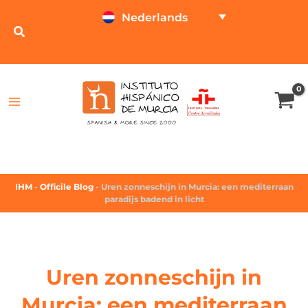
Nederlands
ONLINE TESTEN
PRIJSCALCULATOR
IHM
-
Officile Blog
-
Uren zonneschijn in Murcia: een mediterraan
paradijs badend in licht
Uren zonneschijn in
Murcia: een mediterraan