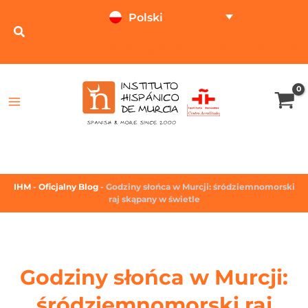
Polski
TESTUJ ONLINE
KALKULATOR CEN
IHM
-
Oficjalny Blog
-
Godziny słońca w Murcji: śródziemnomorski
raj skąpany w świetle
Godziny słońca w Murcji:
śródziemnomorski raj