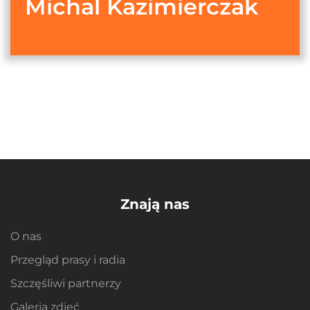
Michal Kazimierczak
Znają nas
O nas
Przegląd prasy i radia
Szczęśliwi partnerzy
Galeria zdjęć