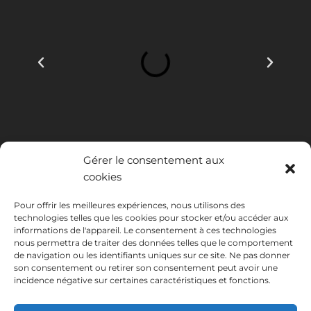
Gérer le consentement aux
cookies
Pour offrir les meilleures expériences, nous utilisons des
technologies telles que les cookies pour stocker et/ou accéder aux
INSTITUTO HISPANICO DE MURCIA, SOCIEDAD LIMITADA a été
informations de l'appareil. Le consentement à ces technologies
bénéficiaire du Fonds européen de développement régional dont
nous permettra de traiter des données telles que le comportement
l'objectif est de développer l'utilisation et la qualité des technologies
de navigation ou les identifiants uniques sur ce site. Ne pas donner
de l'information et de la communication et leur accessibilité, et grâce
son consentement ou retirer son consentement peut avoir une
auquel elle a mis en place les solutions suivantes : présence en ligne à
incidence négative sur certaines caractéristiques et fonctions.
travers son Site Internet. La présente mesure a eu lieu en 2020. À
cette fin, elle a été soutenue par le programme TIC Cámaras, par