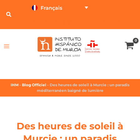
Français
TESTEZ EN LIGNE
CALCULATEUR DE PRIX
IHM
-
Blog Officiel
-
Des heures de soleil à Murcie : un paradis
méditerranéen baigné de lumière
Des heures de soleil à
Murcie : un paradis