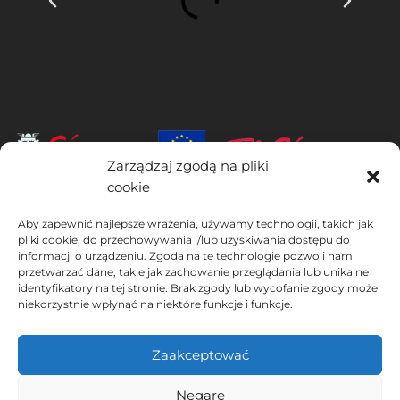
Zarządzaj zgodą na pliki
cookie
INSTITUTO HISPANICO DE MURCIA, SOCIEDAD LIMITADA jest
Aby zapewnić najlepsze wrażenia, używamy technologii, takich jak
beneficjentem Europejskiego Funduszu Rozwoju Regionalnego,
pliki cookie, do przechowywania i/lub uzyskiwania dostępu do
którego celem jest rozwój wykorzystania i jakości technologii
informacji o urządzeniu. Zgoda na te technologie pozwoli nam
informacyjno-komunikacyjnych oraz ich dostępności, dzięki czemu
przetwarzać dane, takie jak zachowanie przeglądania lub unikalne
wdrożył następujące rozwiązania: obecność w Internecie poprzez
identyfikatory na tej stronie. Brak zgody lub wycofanie zgody może
swoją Stronie internetowej. Obecne działanie miało miejsce w 2020
niekorzystnie wpłynąć na niektóre funkcje i funkcje.
roku. W tym celu zostało wsparte przez program TIC Cámaras, przez
Cámara z Murcji.
Zaakceptować
Negare