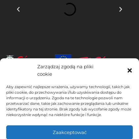
Zarządzaj zgodą na pliki
cookie
INSTITUTO HISPANICO DE MURCIA, SOCIEDAD LIMITADA jest
Aby zapewnić najlepsze wrażenia, używamy technologii, takich jak
beneficjentem Europejskiego Funduszu Rozwoju Regionalnego,
pliki cookie, do przechowywania i/lub uzyskiwania dostępu do
którego celem jest rozwój wykorzystania i jakości technologii
informacji o urządzeniu. Zgoda na te technologie pozwoli nam
informacyjno-komunikacyjnych oraz ich dostępności, dzięki czemu
przetwarzać dane, takie jak zachowanie przeglądania lub unikalne
wdrożył następujące rozwiązania: obecność w Internecie poprzez
identyfikatory na tej stronie. Brak zgody lub wycofanie zgody może
swoją Stronie internetowej. Obecne działanie miało miejsce w 2020
niekorzystnie wpłynąć na niektóre funkcje i funkcje.
roku. W tym celu zostało wsparte przez program TIC Cámaras, przez
Cámara z Murcji.
Zaakceptować