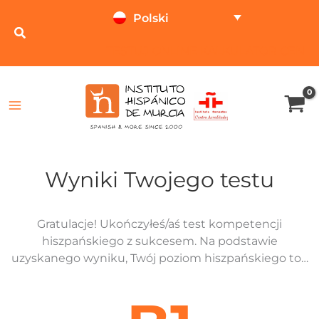
Przejdź
Polski
do
treści
TESTUJ ONLINE
KALKULATOR CEN
Wyniki Twojego testu
Gratulacje! Ukończyłeś/aś test kompetencji
hiszpańskiego z sukcesem. Na podstawie
uzyskanego wyniku, Twój poziom hiszpańskiego to…