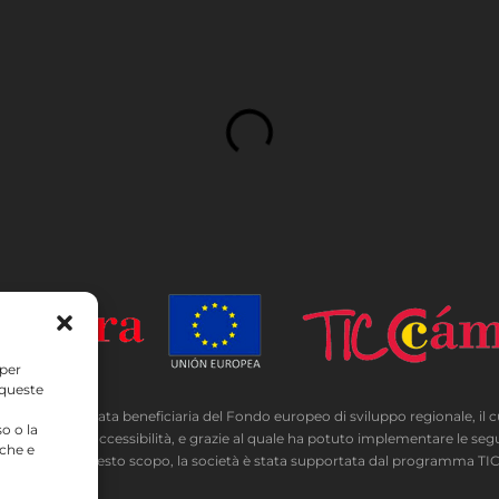
 per
 queste
A è stata beneficiaria del Fondo europeo di sviluppo regionale, il cui obie
o o la
one e la loro accessibilità, e grazie al quale ha potuto implementare le seg
iche e
so del 2020. A questo scopo, la società è stata supportata dal programma T