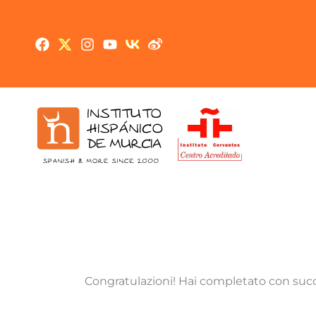
Vai
al
contenuto
Congratulazioni! Hai completato con succe