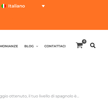
Italiano
PROVA ON LINE
CALCOLATORE DEL
PREZZO
IMONIANZE
BLOG
CONTATTACI
io ottenuto, il tuo livello di spagnolo è…