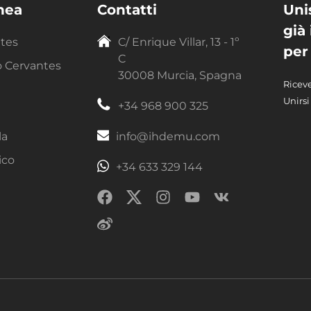
inea
Contatti
Uni
già
ntes
C/ Enrique Villar, 13 - 1º
per
C
o Cervantes
30008 Murcia, Spagna
Riceve
Unirsi
+34 968 900 325
la
info@ihdemu.com
ico
+34 633 329 144