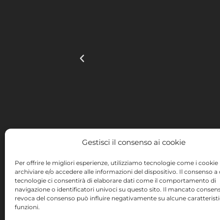
Gestisci il consenso ai cookie
Per offrire le migliori esperienze, utilizziamo tecnologie come i cookie
archiviare e/o accedere alle informazioni del dispositivo. Il consenso a
tecnologie ci consentirà di elaborare dati come il comportamento di
INSTITUTO HISPANICO DE MURCIA, SOCIEDAD LIMITAD
navigazione o identificatori univoci su questo sito. Il mancato consens
tecnologie dell’informazione e della comunicazi
revoca del consenso può influire negativamente su alcune caratterist
pagina web. Tale misura è stata attuata nel cor
funzioni.