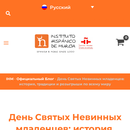
Русский
ТЕСТ ОНЛАЙН
КАЛЬКУЛЯТОР ЦЕН
IHM
-
Официальный Блог
-
День Святых Невинных младенцев:
история, традиции и розыгрыши по всему миру
День Святых Невинных
младенцев: история,