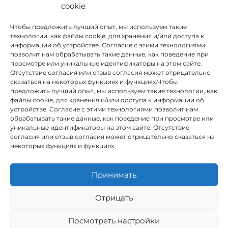
cookie
Чтобы предложить лучший опыт, мы используем такие
технологии, как файлы cookie, для хранения и/или доступа к
информации об устройстве. Согласие с этими технологиями
позволит нам обрабатывать такие данные, как поведение при
просмотре или уникальные идентификаторы на этом сайте.
Отсутствие согласия или отзыв согласия может отрицательно
сказаться на некоторых функциях и функциях.Чтобы
предложить лучший опыт, мы используем такие технологии, как
INSTITUTO HISPANICO DE MURCIA, SOCIEDAD LIMITADA был
файлы cookie, для хранения и/или доступа к информации об
бенефициаром Европейского фонда регионального развития,
устройстве. Согласие с этими технологиями позволит нам
целью которого является развитие использования и качества
обрабатывать такие данные, как поведение при просмотре или
информационных и коммуникационных технологий и их
уникальные идентификаторы на этом сайте. Отсутствие
доступности, и благодаря которому он внедрил следующие
согласия или отзыв согласия может отрицательно сказаться на
решения: присутствие в Интернете через его Веб-сайт.
некоторых функциях и функциях.
Настоящая мера состоялась в 2020 году. С этой целью она была
поддержана Программой TIC Cámaras, Камарой Мурсии.
Принимать
Отрицать
Юридическое предупреждение
Посмотреть настройки
Политика конфиденциальности
Условия бронирования