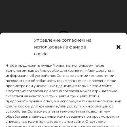
Управление согласием на
использование файлов
cookie
Чтобы предложить лучший опыт, мы используем такие
технологии, как файлы cookie, для хранения и/или доступа к
информации об устройстве. Согласие с этими технологиями
позволит нам обрабатывать такие данные, как поведение при
просмотре или уникальные идентификаторы на этом сайте.
Отсутствие согласия или отзыв согласия может отрицательно
сказаться на некоторых функциях и функциях.Чтобы
предложить лучший опыт, мы используем такие технологии, как
INSTITUTO HISPANICO DE MURCIA, SOCIEDAD LIMITADA был
файлы cookie, для хранения и/или доступа к информации об
бенефициаром Европейского фонда регионального развития,
устройстве. Согласие с этими технологиями позволит нам
целью которого является развитие использования и качества
обрабатывать такие данные, как поведение при просмотре или
информационных и коммуникационных технологий и их
уникальные идентификаторы на этом сайте. Отсутствие
доступности, и благодаря которому он внедрил следующие
согласия или отзыв согласия может отрицательно сказаться на