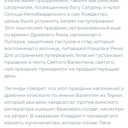
языческими праздниками, такими как римские
сатурналии, посвященные богу Сатурну, и культ
Солнца-Непобежденного в сам Рождество,
целью было устранить запрет на луперкалии.
Этот языческий праздник, организованный еще
со времен Древнего Рима, напоминал о
Луперке, защитнике пастухов и стад, который
воспоминал о волчице, питавшей Ромула и Рема.
Для устранения луперкалий, Геласий I установил
праздник в честь Святого Валентина, святого,
чей праздник приходился на предшествующий
день.
Легенды говорят, что этот праздник напоминал о
древнем епископе по имени Валентин из Терми,
который два века назад встал против римского
императора и решил браковать солдат, несмотря
на запрет. В наказание Клавдий II приказал его
казнить, мученичество, которое позже Папа