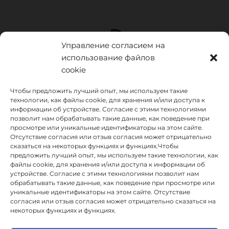
Управление согласием на
использование файлов
cookie
Чтобы предложить лучший опыт, мы используем такие
технологии, как файлы cookie, для хранения и/или доступа к
информации об устройстве. Согласие с этими технологиями
позволит нам обрабатывать такие данные, как поведение при
просмотре или уникальные идентификаторы на этом сайте.
Отсутствие согласия или отзыв согласия может отрицательно
сказаться на некоторых функциях и функциях.Чтобы
предложить лучший опыт, мы используем такие технологии, как
INSTITUTO HISPANICO DE MURCIA, SOCIEDAD LIMITADA был
файлы cookie, для хранения и/или доступа к информации об
бенефициаром Европейского фонда регионального развития,
устройстве. Согласие с этими технологиями позволит нам
целью которого является развитие использования и качества
обрабатывать такие данные, как поведение при просмотре или
информационных и коммуникационных технологий и их
уникальные идентификаторы на этом сайте. Отсутствие
доступности, и благодаря которому он внедрил следующие
согласия или отзыв согласия может отрицательно сказаться на
решения: присутствие в Интернете через его Веб-сайт.
некоторых функциях и функциях.
Настоящая мера состоялась в 2020 году. С этой целью она была
поддержана Программой TIC Cámaras, Камарой Мурсии.