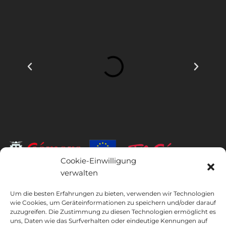
Cookie-Einwilligung
verwalten
INSTITUTO HISPANICO DE MURCIA, SOCIEDAD LIMITADA war der
Begünstigte des Europäischen Fonds für regionale Entwicklung,
Um die besten Erfahrungen zu bieten, verwenden wir Technologien
wie Cookies, um Geräteinformationen zu speichern und/oder darauf
dessen Ziel es ist, die Nutzung und Qualität von Informations- und
zuzugreifen. Die Zustimmung zu diesen Technologien ermöglicht es
Kommunikationstechnologien und deren Zugänglichkeit zu
uns, Daten wie das Surfverhalten oder eindeutige Kennungen auf
entwickeln, und dank dessen es die folgenden Lösungen