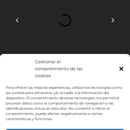
Gestionar el
consentimiento de las
cookies
INSTITUTO HISPANICO DE MURCIA, SOCIEDAD LIMITADA ha sido
Para ofrecer las mejores experiencias, utilizamos tecnologías como
beneficiario del Fondo Europeo de Desarrollo Regional cuyo objetivo
las cookies para almacenar y/o acceder a la información del
dispositivo. El consentimiento de estas tecnologías nos permitirá
es mejorar el uso y la calidad de las tecnologías de la información y de
procesar datos como el comportamiento de navegación o las
las comunicaciones y el acceso a las mismas y gracias al que ha
identificaciones únicas en este sitio. No consentir o retirar el
podido implantar las siguientes soluciones: Presencia web a través de
consentimiento, puede afectar negativamente a ciertas
página propia. Esta acción ha tenido lugar durante 2020. Para ello ha
características y funciones.
contado con el apoyo del programa TIC Cámaras de la Cámara de
Murcia.