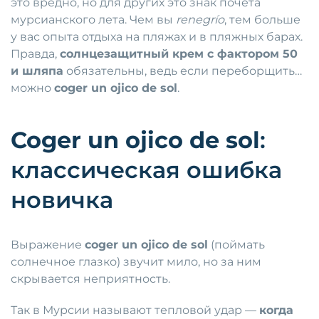
это вредно, но для других это знак почёта
мурсианского лета. Чем вы
renegrío
, тем больше
у вас опыта отдыха на пляжах и в пляжных барах.
Правда,
солнцезащитный крем с фактором 50
и шляпа
обязательны, ведь если переборщить…
можно
coger un ojico de sol
.
Coger un ojico de sol
:
классическая ошибка
новичка
Выражение
coger un ojico de sol
(поймать
солнечное глазко) звучит мило, но за ним
скрывается неприятность.
Так в Мурсии называют тепловой удар —
когда