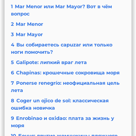
1
Mar Menor или Mar Mayor? Вот в чём
вопрос
2
Mar Menor
3
Mar Mayor
4
Вы собираетесь capuzar или только
ноги помочить?
5
Galipote: липкий враг лета
6
Chapinas: крошечные сокровища моря
7
Ponerse renegrío: неофициальная цель
лета
8
Coger un ojico de sol: классическая
ошибка новичка
9
Enrobinao и oxidao: плата за жизнь у
моря
10
Бонус: другие жемчужины пляжного