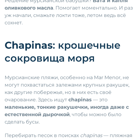
Решение мурсианской бабушки?
Вата и капля
оливкового масла
. Помогает моментально. И раз
уж начали, смажьте локти тоже, летом ведь всё
сохнет.
Chapinas
: крошечные
сокровища моря
Мурсианские пляжи, особенно на Mar Menor, не
могут похвастаться залежами крупных ракушек,
как другие побережья, но в них есть своё
очарование. Здесь ищут
chapinas
— это
маленькие, тонкие ракушечки, иногда даже с
естественной дырочкой
, чтобы можно было
сделать бусы.
Перебирать песок в поисках
chapinas
— пляжная