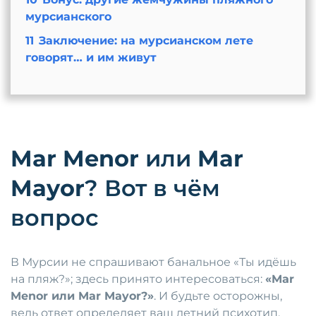
мурсианского
11
Заключение: на мурсианском лете
говорят… и им живут
Mar Menor
или
Mar
Mayor
? Вот в чём
вопрос
В Мурсии не спрашивают банальное «Ты идёшь
на пляж?»; здесь принято интересоваться:
«Mar
Menor или Mar Mayor?»
. И будьте осторожны,
ведь ответ определяет ваш летний психотип.