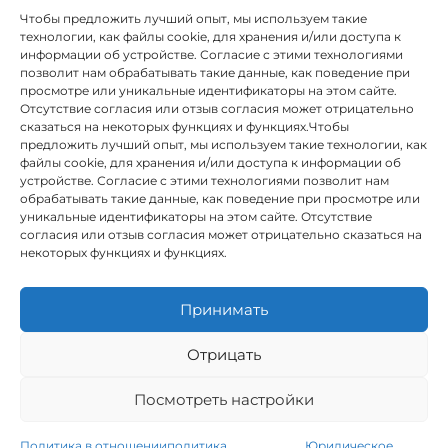
Чтобы предложить лучший опыт, мы используем такие
технологии, как файлы cookie, для хранения и/или доступа к
информации об устройстве. Согласие с этими технологиями
позволит нам обрабатывать такие данные, как поведение при
просмотре или уникальные идентификаторы на этом сайте.
Отсутствие согласия или отзыв согласия может отрицательно
сказаться на некоторых функциях и функциях.Чтобы
предложить лучший опыт, мы используем такие технологии, как
INSTITUTO HISPANICO DE MURCIA, SOCIEDAD LIMITADA был
файлы cookie, для хранения и/или доступа к информации об
бенефициаром Европейского фонда регионального развития,
устройстве. Согласие с этими технологиями позволит нам
целью которого является развитие использования и качества
обрабатывать такие данные, как поведение при просмотре или
информационных и коммуникационных технологий и их
уникальные идентификаторы на этом сайте. Отсутствие
доступности, и благодаря которому он внедрил следующие
согласия или отзыв согласия может отрицательно сказаться на
решения: присутствие в Интернете через его Веб-сайт.
некоторых функциях и функциях.
Настоящая мера состоялась в 2020 году. С этой целью она была
поддержана Программой TIC Cámaras, Камарой Мурсии.
Принимать
Отрицать
Юридическое предупреждение
Посмотреть настройки
Политика конфиденциальности
Условия бронирования
Политика использования файлов cookie
Политика в отношении
политика
Юридическое