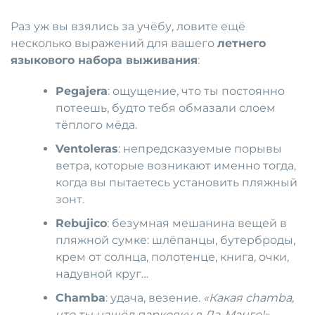
Раз уж вы взялись за учёбу, ловите ещё
несколько выражений для вашего
летнего
языкового набора выживания
:
Pegajera
: ощущение, что ты постоянно
потеешь, будто тебя обмазали слоем
тёплого мёда.
Ventoleras
: непредсказуемые порывы
ветра, которые возникают именно тогда,
когда вы пытаетесь установить пляжный
зонт.
Rebujico
: безумная мешанина вещей в
пляжной сумке: шлёпанцы, бутерброды,
крем от солнца, полотенце, книга, очки,
надувной круг…
Chamba
: удача, везение.
«Какая chamba,
что ты нашёл парковку в Ла-Манге!»