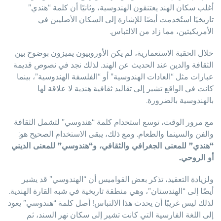
أغلب سكان الهند يعتنقون الهندوسية، وثانيًا أن كلمة “هندي”
تاريخيًا استُخدمت أيضًا للإشارة إلى السكان الأصليين في
الأمريكيتين، مما زاد من الالتباس.
خلال الحقبة الاستعمارية، لم يكن الأوروبيون يميزون بوضوح بين
الثقافة والدين عند الحديث عن الهند. لذلك نجد في نصوص قديمة
عبارات مثل “العادات الهندوسية” أو “الفلسفة الهندوسية”، بينما
كانت في الواقع تشير إلى تقاليد ثقافية هندية لا علاقة لها
بالهندوسية بالضرورة.
مع مرور الوقت، توسع استخدام كلمة “هندوسي” لتشمل الثقافة
والفن والسينما والطعام. ومع ذلك، يبقى الاستخدام الصحيح هو:
“هندي” للمعنى الجغرافي والثقافي، و“هندوسي” للمعنى الديني
أو الروحي.
ولزيادة التعقيد، تذكر بعض القواميس أن “الهندوسي” قد يشير
أيضًا إلى “الهندستان”، وهي منطقة تاريخية في شبه القارة الهندية.
لذلك ليس غريبًا أن يحدث هذا الالتباس! أصل كلمة “هندوسي” يعود
إلى اللغة الفارسية التي كانت تشير إلى سكان نهر السند، ثم