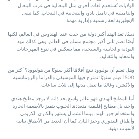
الولايات تُستخدم لغات أخرى مثل البنغالية في غرب البنغال،
والتاميلية في تاميل نادو، والبنجابية في البنجاب. كما تبقى
الإنجليزية لغة رسمية وإدارية مهمة.
دينيًا، تعد الهند أكبر دولة من حيث عدد الهندوس في العالم، لكنها
أيضًا تضم ثاني أكبر مجتمع مسلم في العالم. وهي كذلك مهد
البوذية والجاينية والسيخية، مما ينعكس في تنوع المهرجانات
والمعابد والتقاليد.
وهل تعلم أن بوليوود تنتج أفلامًا أكثر سنويًا من هوليوود؟ أكثر من
1500 فيلم سنويًا! تمتزج فيها الموسيقى والدراما والرومانسية
والأكشن، وغالبًا ما تصل مدتها إلى ثلاث ساعات.
أما المطبخ الهندي فهو عالم واسع بحد ذاته. لا يوجد مطبخ هندي
واحد، بل مطابخ إقليمية متعددة. الجنوب يتميز بالأطعمة الحارة
واستخدام جوز الهند، بينما الشمال يشتهر بالكاري الكريمي
وأطباق التندوري وخبز النان. كما أن العديد من الأطباق نباتية
لأسباب دينية.