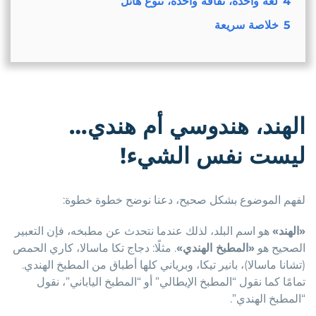
4
لغة واحدة، ثقافة واحدة، تنوع هائل
5
خلاصة سريعة
الهند، هندوسي أم هندي…
ليست نفس الشيء!
لفهم الموضوع بشكل صحيح، دعنا نوضح خطوة خطوة:
«الهند»
هو اسم البلد، لذلك عندما نتحدث عن مطبخه، فإن التعبير
الصحيح هو
«المطبخ الهندي»
. مثلًا: دجاج تكا ماسالا، كاري الحمص
(تشانا ماسالا)، بانير تيكا، وبرياني كلها أطباق من المطبخ الهندي.
تمامًا كما نقول “المطبخ الإيطالي” أو “المطبخ الياباني”، نقول
“المطبخ الهندي”.