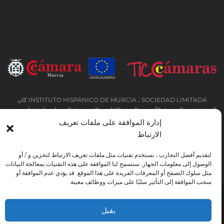
INSTITUTO HISPANICO DE MURCIA ، SOCIEDAD LIMITADA كان
المستفيد من الصندوق الأوروبي للتنمية الإقليمية الذي يهدف إلى تطوير استخدام وجودة
تكنولوجيا المعلومات والاتصالات وإمكانية الوصول إليها ، وبفضل ذلك نفذت الحلول
إدارة الموافقة على ملفات تعريف
التالية: التواجد عبر الإنترنت من خلال موقع إلكتروني. تم اتخاذ الإجراء الحالي في عام
الارتباط
2020. ولهذا الغرض ، تم دعمه من قبل برنامج TIC Cámaras ، من قبل كامارا من
مورسيا.
لتقديم أفضل التجارب ، نستخدم تقنيات مثل ملفات تعريف الارتباط لتخزين و / أو
الوصول إلى معلومات الجهاز. ستسمح لنا الموافقة على هذه التقنيات بمعالجة البيانات
مثل سلوك التصفح أو المعرفات الفريدة على هذا الموقع. قد يؤدي عدم الموافقة أو
سحب الموافقة إلى التأثير سلبًا على ميزات ووظائف معينة.
تحذير قانوني
سياسة خاصة
شروط الحجز
يقبل
اتفاقية ملفات تعريف الارتباط