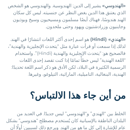
«الهندوسي»
يشير إلى الدين: الهندوسية. والهندوسي هو الشخص
الذي يعتنق هذا الدين بغض النظر عن جنسيته. ليس كل سكان
الهند هندوسًا، فهناك أيضًا مسلمون ومسيحيون وسيخ وبوذيون
وجاينيون وزرادشتيون ويهود وحتى ملحدون.
«الهندي» (
Hindi
)
هو اسم إحدى أكثر اللغات انتشارًا في الهند.
لذلك إذا سمعت أو قرأت عبارة مثل “يتحدث الإنجليزية والهندية”،
فالصحيح هو: “يتحدث الإنجليزية والهندية (Hindi)”. واستخدام
“اللغة الهندية” ليس خطأً تمامًا إذا كنت تقصد إحدى اللغات
الرسمية الكثيرة في البلاد، لكن الأدق هو ذكر اسم اللغة تحديدًا:
الهندية، البنغالية، التاميلية، الماراثية، التيلوغو، وغيرها.
من أين جاء هذا الالتباس؟
الخلط بين “الهندي” و“الهندوسي” ليس جديدًا. في العديد من
البلدان الناطقة بالإسبانية كان يُستخدم مصطلح “هندوسي” بشكل
عام للإشارة إلى كل ما هو من الهند. ويرجع ذلك لسببين: أولًا أن