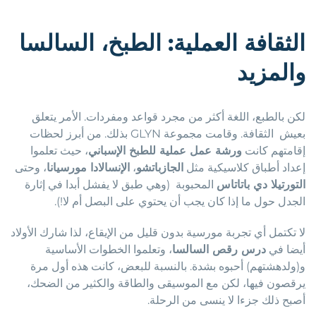
الثقافة العملية: الطبخ، السالسا
والمزيد
لكن بالطبع، اللغة أكثر من مجرد قواعد ومفردات. الأمر يتعلق
بعيش الثقافة. وقامت مجموعة GLYN بذلك. من أبرز لحظات
إقامتهم كانت
ورشة عمل عملية للطبخ الإسباني
، حيث تعلموا
إعداد أطباق كلاسيكية مثل
الجازباتشو
،
الإنسالادا مورسيانا
، وحتى
التورتيلا دي باتاتاس
المحبوبة (وهي طبق لا يفشل أبدا في إثارة
الجدل حول ما إذا كان يجب أن يحتوي على البصل أم لا!).
لا تكتمل أي تجربة مورسية بدون قليل من الإيقاع، لذا شارك الأولاد
أيضا في
درس رقص السالسا
، وتعلموا الخطوات الأساسية
و(ولدهشتهم) أحبوه بشدة. بالنسبة للبعض، كانت هذه أول مرة
يرقصون فيها، لكن مع الموسيقى والطاقة والكثير من الضحك،
أصبح ذلك جزءا لا ينسى من الرحلة.