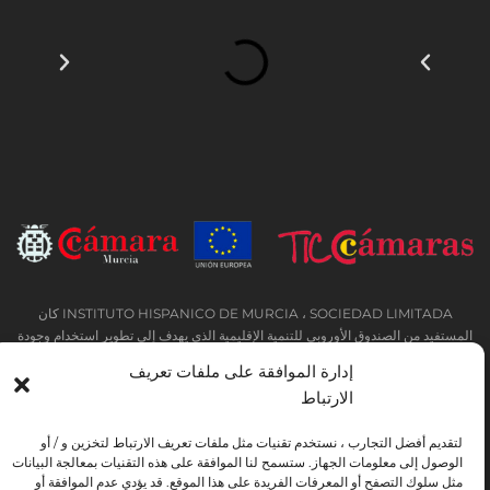
INSTITUTO HISPANICO DE MURCIA ، SOCIEDAD LIMITADA كان
المستفيد من الصندوق الأوروبي للتنمية الإقليمية الذي يهدف إلى تطوير استخدام وجودة
تكنولوجيا المعلومات والاتصالات وإمكانية الوصول إليها ، وبفضل ذلك نفذت الحلول
إدارة الموافقة على ملفات تعريف
التالية: التواجد عبر الإنترنت من خلال موقع إلكتروني. تم اتخاذ الإجراء الحالي في عام
الارتباط
2020. ولهذا الغرض ، تم دعمه من قبل برنامج TIC Cámaras ، من قبل كامارا من
مورسيا.
لتقديم أفضل التجارب ، نستخدم تقنيات مثل ملفات تعريف الارتباط لتخزين و / أو
الوصول إلى معلومات الجهاز. ستسمح لنا الموافقة على هذه التقنيات بمعالجة البيانات
مثل سلوك التصفح أو المعرفات الفريدة على هذا الموقع. قد يؤدي عدم الموافقة أو