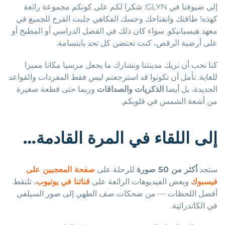
إلى ضيوفنا في GLYN: شكرا لكم على كونكم مجموعة رائعة
كهذه! طاقتك وانفتاحك وحسك الفكاهي جلبت الفرح للجميع في
معهد هيسبانيكو. سواء كان ذلك في الفصل الدراسي أو المطبخ أو
على أرضية الرقص، كنت تحتضن كل تحد بابتسامة.
كنا نحب أن نريك مدينتنا ونشارك ما يجعل مرسيا مكانا مميزا
للغاية. نأمل أن تكونوا قد استرجعتم ليس فقط المفردات والقواعد
الجديدة، بل أيضا
الذكريات
والصداقات
وربما حتى قطعة صغيرة
من أشعة الشمس في قلوبكم.
إلى اللقاء في المرة القادمة…
ستجد
أكثر من 50 صورة
للرحلة على
صفحة المعجبين على
فيسبوك
وبعض الفيديوهات الرائعة على
قناتنا في يوتيوب
، تلتقط
أفضل اللحظات — من ضحكات صف الطهي إلى صور السيلفي
في الكاتدرائية.