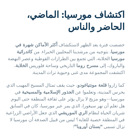
اكتشاف مورسيا: الماضي،
الحاضر والناس
خصصت فترة بعد الظهر لاستكشاف
أكثر الأماكن شهرة في
مورسيا
، بتوجيه من مرشدينا المحليين الخبراء. من
كاتدرائية
مورسيا
الخلابة، التي تجمع بين الطرازات القوطية وعصر النهضة
والباروك، إلى
مسرح روما
التاريخي وساحة فلوريس
الخلابة
،
اكتشفت المجموعة مدى غنى وحيوية تراث المدينة.
كما زاروا
قلعة مونتياغودو
، حيث يقف تمثال المسيح المهيب الذي
يحرس المدينة، وتعلموا عن
الجذور الإسلامية والمسيحية
في
مورسيا—وهو مزيج لا يزال يؤثر على ثقافة المنطقة حتى اليوم.
هل تعلم أن نهر سيغورا، الذي يمر عبر مورسيا، كان في السابق
شريان الحياة لنظام
الري الموريشي
الذي جعل الأراضي الزراعية
في المنطقة خصبة للغاية؟ ليس من قبيل الصدفة أن مورسيا لا
تزال تسمى
“بستان أوروبا”
!