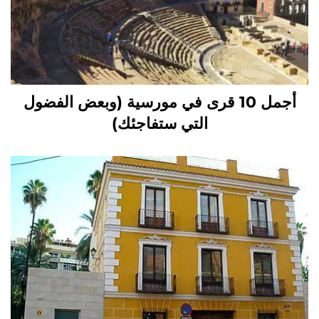
أجمل 10 قرى في مورسية (وبعض الفضول
التي ستفاجئك)