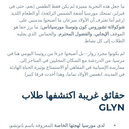
ما جعل هذه التجربة مميزة لم يكن فقط الطقس (نعم، حتى في
فبراير، تمنحك مورسيا أشعة الشمس الرائعة)، أو الطعام اللذيذ
(رغم أننا نعترف أن الأولاد سرعان ما أصبحوا مدمنين على
شوكولاتة تشوروس كون
وتوستا مورسياناس
). ما برز حقا هو
الموقف
الإيجابي
،
والفضول المحترم
، والحماس الذي يجلبه
الطلاب إلى كل نشاط.
لم يكونوا مجرد زوار—بل أصبحوا جزءا من روتيننا اليومي هنا في
مرسيا. من الدردشة مع السكان المحليين في المتاجر إلى
ممارسة الإسبانية في المقاهي أو الاستمتاع بوتيرة الحياة الهادئة
في المدينة، انغمس الأولاد تماما، وهذا أحدث فرقا كبيرا.
حقائق غريبة اكتشفها طلاب
GLYN
لدى مورسيا لهجتها الخاصة
المعروفة باسم
بانوتشو
،