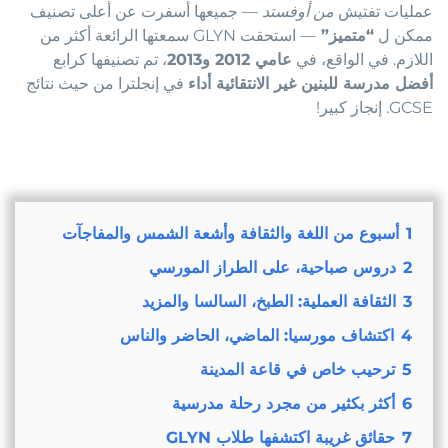
عمليات تفتيش
من أوفستد
— جميعها أسفرت عن أعلى تصنيف
ممكن ل
“متميز”
— استحقت GLYN سمعتها الرائعة أكثر من
اللازم. في الواقع، في
عامي 2012 و2013
، تم تصنيفها كرابع
أفضل مدرسة للبنين غير الانتقائية أداء
في إنجلترا من حيث نتائج
GCSE. إنجاز كبير!
1
أسبوع من اللغة والثقافة وأشعة الشمس والمفاجآت
2
دروس صباحية، على الطراز المورسي
3
الثقافة العملية: الطبخ، السالسا والمزيد
4
اكتشاف مورسيا: الماضي، الحاضر والناس
5
ترحيب خاص في قاعة المدينة
6
أكثر بكثير من مجرد رحلة مدرسية
7
حقائق غريبة اكتشفها طلاب GLYN