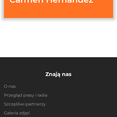
Znają nas
O nas
Przegląd prasy i radia
Szczęśliwi partnerzy
Galeria zdjęć