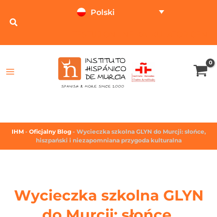
Polski
TESTUJ ONLINE
KALKULATOR CEN
IHM
-
Oficjalny Blog
-
Wycieczka szkolna GLYN do Murcji: słońce,
hiszpański i niezapomniana przygoda kulturalna
Wycieczka szkolna GLYN
do Murcji: słońce,