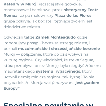
Katedry w Murcji
, łączącej style gotyckie,
renesansowe i barokowe, przez
historyczny Teatr
Romea
, aż po malowniczy
Plaza de las Flores
–
grupa odkryła, jak bogate i tętniące życiem jest
dziedzictwo miasta.
Odwiedzili także
Zamek Monteagudo
, gdzie
imponujący posąg Chrystusa strzegą miasta, i
poznali
muzułmańskie i chrześcijańskie korzenie
Murcji — połączenie, które do dziś wpływa na
kulturę regionu. Czy wiedziałeś, że rzeka Segura,
która przepływa przez Murcję, była niegdyś źródłem
mauretańskiego
systemu irygacyjnego
, który
uczynił ziemię rolniczą regionu tak żyzną? To nie
przypadek, że Murcja wciąż nazywana
jest „sadem
Europy”
!
Specjalne powitanie w