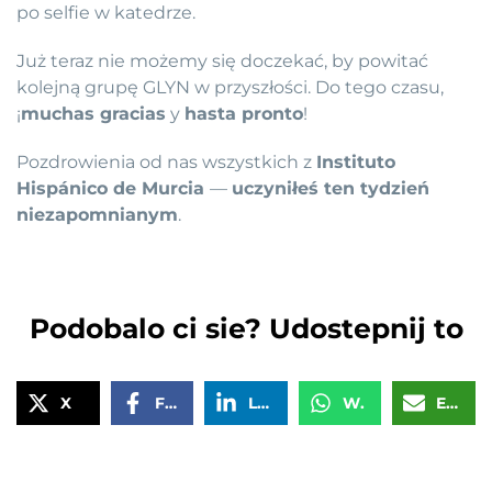
po selfie w katedrze.
Już teraz nie możemy się doczekać, by powitać
kolejną grupę GLYN w przyszłości. Do tego czasu,
¡
muchas gracias
y
hasta pronto
!
Pozdrowienia od nas wszystkich z
Instituto
Hispánico de Murcia
—
uczyniłeś ten tydzień
niezapomnianym
.
Podobalo ci sie? Udostepnij to
X
Facebook
LinkedIn
WhatsApp
Email