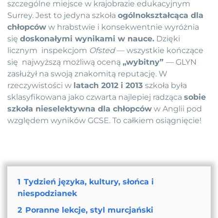
szczególne miejsce w krajobrazie edukacyjnym
Surrey. Jest to jedyna szkoła
ogólnokształcąca dla
chłopców
w hrabstwie i konsekwentnie wyróżnia
się
doskonałymi wynikami w nauce.
Dzięki
licznym inspekcjom
Ofsted
— wszystkie kończące
się najwyższą możliwą oceną
„wybitny”
— GLYN
zasłużył na swoją znakomitą reputację. W
rzeczywistości w
latach 2012 i 2013
szkoła była
sklasyfikowana jako czwarta najlepiej radząca
sobie
szkoła nieselektywna dla chłopców
w Anglii pod
względem wyników GCSE. To całkiem osiągnięcie!
1
Tydzień języka, kultury, słońca i
niespodzianek
2
Poranne lekcje, styl murcjański